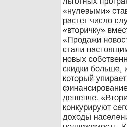
льготных програ
«нулевыми» став
растет число сл
«вторичку» вмес
«Продажи новост
стали настоящим
новых собственн
скидки больше, 
который упирает
финансирование
дешевле. «Втори
конкурируют сего
доходы населен
недвижимость. К