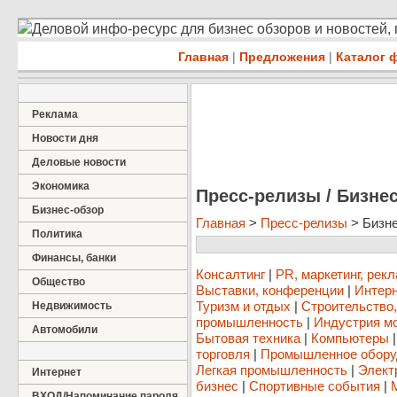
Деловой инфо-ресурс для бизнес обзоров и новостей,
Главная
|
Предложения
|
Каталог 
Реклама
Новости дня
Деловые новости
Экономика
Пресс-релизы / Бизне
Бизнес-обзор
Главная
>
Пресс-релизы
> Бизн
Политика
Финансы, банки
Консалтинг
|
PR, маркетинг, рек
Общество
Выставки, конференции
|
Интерн
Туризм и отдых
|
Строительство
Недвижимость
промышленность
|
Индустрия м
Автомобили
Бытовая техника
|
Компьютеры
торговля
|
Промышленное обору
Легкая промышленность
|
Элект
Интернет
бизнес
|
Спортивные события
|
ВХОД/Напоминание пароля