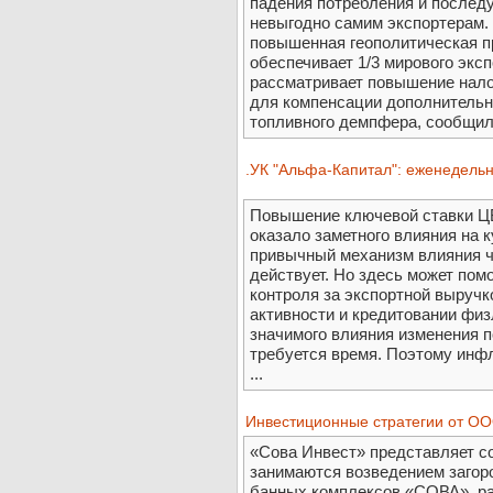
падения потребления и послед
невыгодно самим экспортерам. 
повышенная геополитическая пр
обеспечивает 1/3 мирового экс
рассматривает повышение нало
для компенсации дополнительн
топливного демпфера, сообщил 
.УК "Альфа-Капитал": еженедельн
Повышение ключевой ставки ЦБ
оказало заметного влияния на ку
привычный механизм влияния че
действует. Но здесь может пом
контроля за экспортной выручк
активности и кредитовании физ
значимого влияния изменения 
требуется время. Поэтому инф
...
Инвестиционные стратегии от О
«Сова Инвест» представляет со
занимаются возведением загор
банных комплексов «СОВА», ра