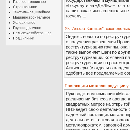
государственных и муниципальн
Газовое, топливное
«Госуслуги на «ДЕЛЕ» – то, чт
Строительное
наших заказчиков специальное
Текстильное, швейное
госуслу ...
Машиностроительное
Холодильное
Грузоподъемное
УК "Альфа-Капитал": еженедельн
Сельскохозяйственное
Яндекс: новости по реструктур
Подшипники
о получении разрешения Прави
реструктуризацию группы, она 
также выполняет шаги по друг
реструктуризации. Компания п
реструктуризации на рассмотре
Акционеры (и отдельно владел
одобрить все предлагаемые сов
Поставщики металлопродукции у
Руководством компании «Мета
расширении бизнеса и аренде 
квадратных метров на открыто
НН» ведёт свою деятельность с
надёжный поставщик металлоп
деятельности – оптовая торгов
металлопрокатом, запорной арм