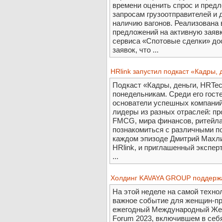
времени оценить спрос и предл
запросам грузоотправителей и 
наличию вагонов. Реализована
предложений на активную заяв
сервиса «Спотовые сделки» до
заявок, что ...
HRlink запустил подкаст «Кадры, 
Подкаст «Кадры, деньги, HRTe
понедельникам. Среди его гост
основатели успешных компаний
лидеры из разных отраслей: пр
FMCG, мира финансов, ритейла
познакомиться с различными по
каждом эпизоде Дмитрий Махлин
HRlink, и приглашенный экспер
...
Холдинг KAVAYA GROUP поддерж
На этой неделе на самой техн
важное событие для женщин-п
ежегодный Международный Жен
Forum 2023, включившем в себ