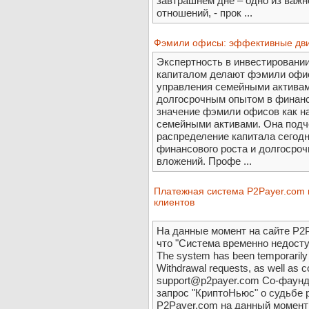
завтрашнем дне – одно из важ
отношений, - прок ...
Фэмили офисы: эффективные дви
Экспертность в инвестировании
капиталом делают фэмили офи
управления семейными активам
долгосрочным опытом в финанс
значение фэмили офисов как 
семейными активами. Она подче
распределение капитала сегод
финансового роста и долгосроч
вложений. Профе ...
Платежная система P2Payer.com 
клиентов
На данные момент на сайте P2P
что "Система временно недоступ
The system has been temporarily
Withdrawal requests, as well as c
support@p2payer.com Со-фаунде
запрос "КриптоНьюс" о судьбе 
P2Payer.com на данный момент 