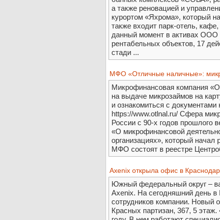
а также реновацией и управл
курортом «Яхрома», который на
также входит парк-отель, кафе
данный момент в активах ООО 
рентабельных объектов, 17 дей
стади ...
МФО «Отличные наличные»: микр
Микрофинансовая компания «О
на выдаче микрозаймов на карт
и ознакомиться с документами
https://www.otlnal.ru/ Сфера м
России с 90-х годов прошлого в
«О микрофинансовой деятельн
организациях», который начал 
МФО состоят в реестре Центроб
Axenix открыла офис в Краснода
Южный федеральный округ – ва
Axenix. На сегодняшний день в
сотрудников компании. Новый о
Красных партизан, 367, 5 этаж.
году. В нем работают специали