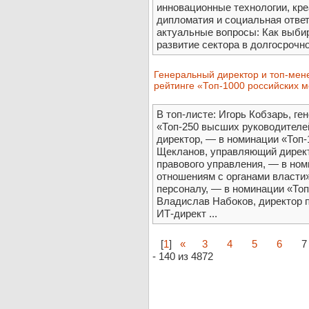
инновационные технологии, кр
дипломатия и социальная отве
актуальные вопросы: Как выбир
развитие сектора в долгосрочно
Генеральный директор и топ-ме
рейтинге «Топ-1000 российских 
В топ-листе: Игорь Кобзарь, г
«Топ-250 высших руководителе
директор, — в номинации «Топ-
Щекланов, управляющий директ
правового управления, — в ном
отношениям с органами власти»
персоналу, — в номинации «Топ
Владислав Набоков, директор п
ИТ-директ ...
[
1
]
«
3
4
5
6
7
- 140 из 4872