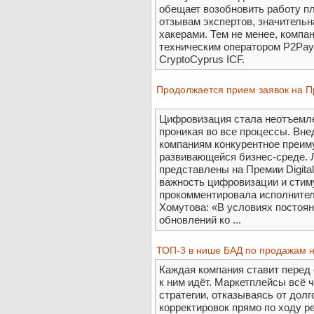
обещает возобновить работу пл
отзывам экспертов, значитель
хакерами. Тем не менее, компа
техническим оператором P2Paye
CryptoCyprus ICF.
Продолжается прием заявок на 
Цифровизация стала неотъемле
проникая во все процессы. Вн
компаниям конкурентное преим
развивающейся бизнес-среде. 
представлены на Премии Digita
важность цифровизации и стим
прокомментировала исполните
Хомутова: «В условиях постоян
обновлений ко ...
ТОП-3 в нише БАД по продажам 
Каждая компания ставит перед 
к ним идёт. Маркетплейсы всё
стратегии, отказываясь от дол
корректировок прямо по ходу р