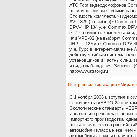
АТС Торг видеодомофонов Com
популярными вызывными панел
Стоимость комплекта «видеомо
AVC-325 (на выбор)» Commax DP
DPV-4HP 134 у. е. Commax DPV
е. 2. Стоимость комплекта «ви
или VPD-02 (на выбор)» Comma
4HP — 129 у. е. Commax DPV-
у. е. Курс в интернет-магазине А
действует гибкая система скид
установщиков и частных лиц, 
и видеонаблюдения. Звоните: (
http:www.atstorg.ru
Центр по сертификации «Мирате
С 1 ноября 2006 г. вступил в с
сертификата «ЕВРО-2» при там
Экологические стандарты «ЕВР
Изначально речь шла о новых 
импортного производства, одна
постановило, что на российски
автомобили класса ниже, чем «
автомобили должны получить с