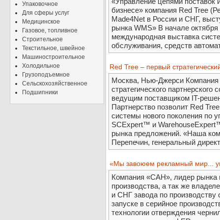
«Управление цепями поставок 
Упаковочное
бизнесе» компания Red Tree (Р
Для сферы услуг
Made4Net в России и СНГ, выс
Медицинское
рынка WMS» В начале октября 
Газовое, топливное
международная выставка систем
Строительное
обслуживания, средств автомат
Текстильное, швейное
Машиностроительное
Холодильное
Red Tree – первый стратегически
Грузоподъемное
Москва, Нью-Джерси Компания 
Сельскохозяйственное
стратегического партнерского 
Подшипники
ведущим поставщиком IT-решен
Партнерство позволит Red Tree
системы нового поколения по у
SCExpert™ и WarehouseExpert™
рынка предложений. «Наша ком
Перепечин, генеральный директор
«Мы завоюем рекламный мир... 
Компания «САН», лидер рынка 
производства, а так же владел
и СНГ завода по производству 
запуске в серийное производст
технологии отверждения черни