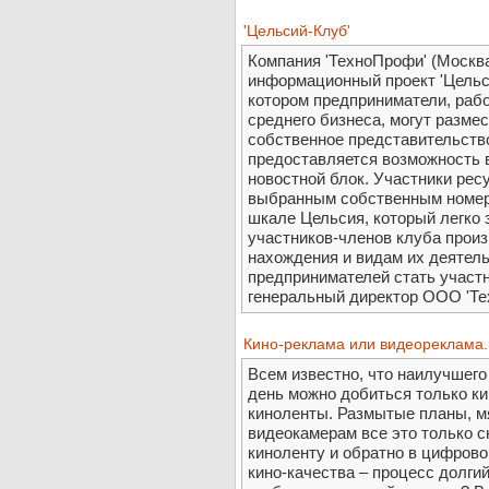
'Цельсий-Клуб'
Компания 'ТехноПрофи' (Москва
информационный проект 'Цельсий
котором предприниматели, рабо
среднего бизнеса, могут разме
собственное представительство
предоставляется возможность
новостной блок. Участники рес
выбранным собственным номеро
шкале Цельсия, который легко 
участников-членов клуба произ
нахождения и видам их деятел
предпринимателей стать участн
генеральный директор ООО 'Т
Кино-реклама или видеореклама..
Всем известно, что наилучшего
день можно добиться только к
киноленты. Размытые планы, м
видеокамерам все это только с
киноленту и обратно в цифров
кино-качества – процесс долги