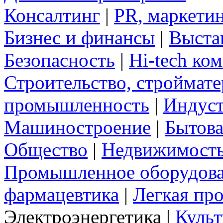
Консалтинг
|
PR, маркетин
Бизнес и финансы
|
Выста
Безопасность
|
Hi-tech ко
Строительство, строймат
промышленность
|
Индуст
Машиностроение
|
Бытова
Общество
|
Недвижимост
Промышленное оборудов
фармацевтика
|
Легкая пр
Электроэнергетика
|
Культ