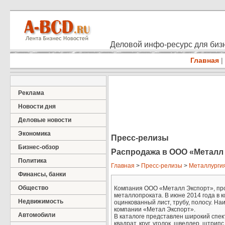
Деловой инфо-ресурс для бизн
Главная
|
Реклама
Новости дня
Деловые новости
Экономика
Пресс-релизы
Бизнес-обзор
Распродажа в ООО «Металл
Политика
Главная
>
Пресс-релизы
>
Металлурги
Финансы, банки
Общество
Компания ООО «Металл Экспорт», про
металлопроката. В июне 2014 года в 
Недвижимость
оцинкованный лист, трубу, полосу. На
компании «Метал Экспорт».
Автомобили
В каталоге представлен широкий спек
квадрат, круг, уголок, швеллер, штрипс