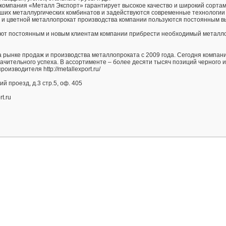
компания «Металл Экспорт» гарантирует высокое качество и широкий сортам
чших металлургических комбинатов и задействуются современные технологии
, и цветной металлопрокат производства компании пользуются постоянным в
ют постоянным и новым клиентам компании прибрести необходимый металл
 рынке продаж и производства металлопроката с 2009 года. Сегодня компан
ачительного успеха. В ассортименте – более десяти тысяч позиций черного и
изводителя http://metallexport.ru/
ий проезд, д.3 стр.5, оф. 405
t.ru