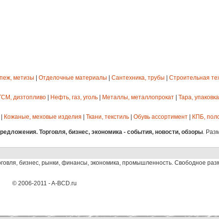
епеж, метизы
|
Отделочные материалы
|
Сантехника, трубы
|
Строительная те
ГСМ, дизтопливо
|
Нефть, газ, уголь
|
Металлы, металлопрокат
|
Тара, упаковка
|
Кожаные, меховые изделия
|
Ткани, текстиль
|
Обувь ассортимент
|
КПБ, пол
едложения. Торговля, бизнес, экономика - события, новости, обзоры
. Раз
рговля, бизнес, рынки, финансы, экономика, промышленность. Свободное ра
© 2006-2011 - A-BCD.ru