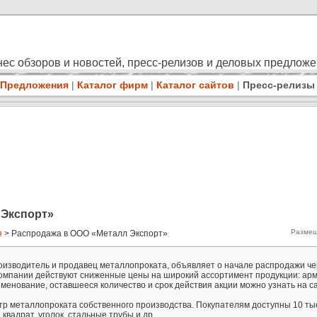
ес обзоров и новостей, пресс-релизов и деловых предлож
Предложения
|
Каталог фирм
|
Каталог сайтов
|
Пресс-релизы
 Экспорт»
Размещ
я
> Распродажа в ООО «Металл Экспорт»
изводитель и продавец металлопроката, объявляет о начале распродажи че
компании действуют сниженные цены на широкий ассортимент продукции: арм
именование, оставшееся количество и срок действия акции можно узнать на с
тр металлопроката собственного производства. Покупателям доступны 10 тыс
, квадрат, уголок, стальные трубы и др.