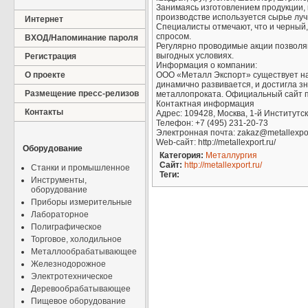
Занимаясь изготовлением продукции, 
производстве используется сырье лу
Интернет
Специалисты отмечают, что и черный
спросом.
ВХОД/Напоминание пароля
Регулярно проводимые акции позволя
выгодных условиях.
Регистрация
Информация о компании:
О проекте
ООО «Металл Экспорт» существует на
динамично развивается, и достигла зн
Размещение пресс-релизов
металлопроката. Официальный сайт про
Контактная информация
Контакты
Адрес: 109428, Москва, 1-й Институтск
Телефон: +7 (495) 231-20-73
Электронная почта: zakaz@metallexpor
Web-сайт: http://metallexport.ru/
Оборудование
Категория:
Металлургия
Сайт:
http://metallexport.ru/
Станки и промышленное
Теги:
Инструменты,
оборудование
Приборы измерительные
Лабораторное
Полиграфическое
Торговое, холодильное
Металлообрабатывающее
Железнодорожное
Электротехническое
Деревообрабатывающее
Пищевое оборудование