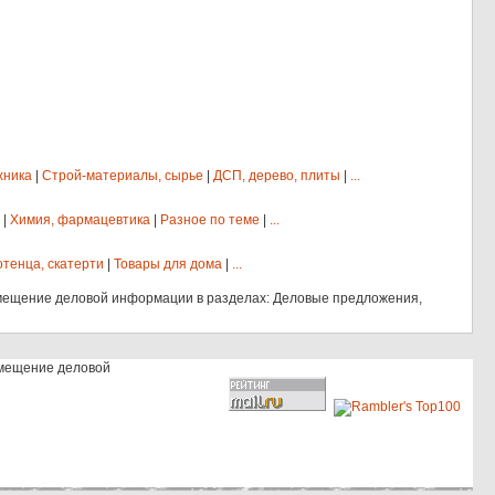
хника
|
Строй-материалы, сырье
|
ДСП, дерево, плиты
|
...
|
Химия, фармацевтика
|
Разное по теме
|
...
отенца, скатерти
|
Товары для дома
|
...
мещение деловой информации в разделах: Деловые предложения,
змещение деловой