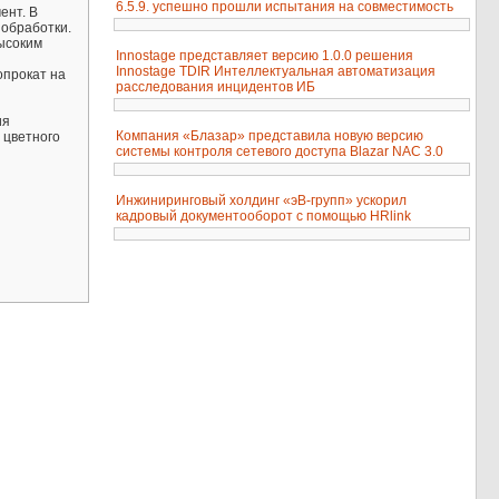
6.5.9. успешно прошли испытания на совместимость
ент. В
 обработки.
ысоким
Innostage представляет версию 1.0.0 решения
Innostage TDIR Интеллектуальная автоматизация
опрокат на
расследования инцидентов ИБ
ия
Компания «Блазар» представила новую версию
 цветного
системы контроля сетевого доступа Blazar NAC 3.0
Инжиниринговый холдинг «эВ-групп» ускорил
кадровый документооборот с помощью HRlink