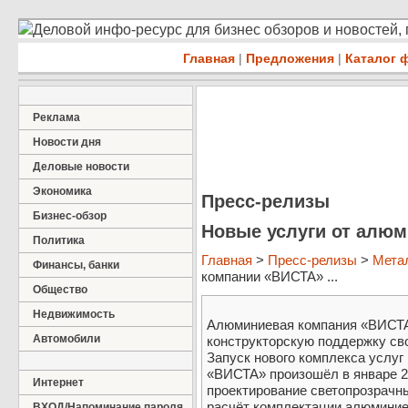
Деловой инфо-ресурс для бизнес обзоров и новостей,
Главная
|
Предложения
|
Каталог 
Реклама
Новости дня
Деловые новости
Экономика
Пресс-релизы
Бизнес-обзор
Новые услуги от алю
Политика
Главная
>
Пресс-релизы
>
Мета
Финансы, банки
компании «ВИСТА» ...
Общество
Недвижимость
Алюминиевая компания «ВИСТА
Автомобили
конструкторскую поддержку сво
Запуск нового комплекса услуг
«ВИСТА» произошёл в январе 20
Интернет
проектирование светопрозрачн
расчёт комплектации алюминие
ВХОД/Напоминание пароля