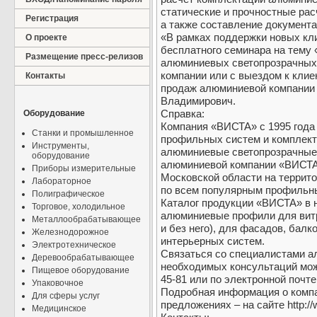
статические и прочностные рас
Регистрация
а также составление документ
«В рамках поддержки новых кл
О проекте
бесплатного семинара на тему
Размещение пресс-релизов
алюминиевых светопрозрачных 
компании или с выездом к клие
Контакты
продаж алюминиевой компании
Владимирович.
Справка:
Оборудование
Компания «ВИСТА» с 1995 года
Станки и промышленное
профильных систем и комплект
Инструменты,
алюминиевые светопрозрачные 
оборудование
алюминиевой компании «ВИСТА
Приборы измерительные
Московской области на террито
Лабораторное
по всем популярным профильн
Полиграфическое
Каталог продукции «ВИСТА» в 
Торговое, холодильное
алюминиевые профили для витр
Металлообрабатывающее
и без него), для фасадов, балк
Железнодорожное
интерьерных систем.
Электротехническое
Связаться со специалистами а
Деревообрабатывающее
необходимых консультаций можн
Пищевое оборудование
45-81 или по электронной почте 
Упаковочное
Подробная информация о компа
Для сферы услуг
предложениях – на сайте http://
Медицинское