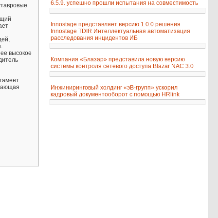
6.5.9. успешно прошли испытания на совместимость
вутавровые
ющий
Innostage представляет версию 1.0.0 решения
ает
Innostage TDIR Интеллектуальная автоматизация
расследования инцидентов ИБ
дей,
.
 ее высокое
Компания «Блазар» представила новую версию
дитель
системы контроля сетевого доступа Blazar NAC 3.0
ртамент
ивающая
Инжиниринговый холдинг «эВ-групп» ускорил
кадровый документооборот с помощью HRlink