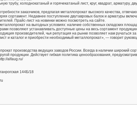
ю трубу, холоднокатаный и горячекатаный лист, круг, квадрат, арматуру, д
требности заказчиков, предлагая металлопрокат высокого качества, отвеча
иряя сортамент. Недавнее поступление двутавровых балок и арматуры включ
ителей. Прайс-лист на новинки можно посмотреть на сайте.
металлопрокат на выгодных условиях: наличие собственных складских площа
рами позволяют устанавливать доступные цены на весь сортамент продукции
дукция производителей, чья репутация на рынке позволяет нам ручаться за
лист и каталог и приобрести необходимый металлопрокат», — говорит руково
рокат производства ведущих заводов России. Всегда в наличии широкий со
и другой продукции. Действует гибкая политика ценообразования, предусматр
://alfaug.ru/
аганрогская 144Б/18
ru