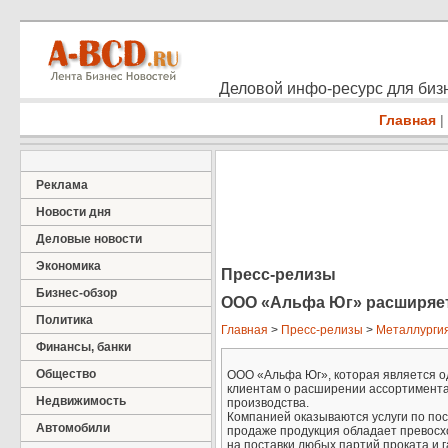
Деловой инфо-ресурс для бизн
Главная
|
Реклама
Новости дня
Деловые новости
Экономика
Пресс-релизы
Бизнес-обзор
ООО «Альфа Юг» расширяет
Политика
Главная
>
Пресс-релизы
>
Металлурги
Финансы, банки
Общество
ООО «Альфа Юг», которая является о
клиентам о расширении ассортимента 
Недвижимость
производства.
Компанией оказываются услуги по по
Автомобили
продаже продукция обладает превосх
на поставки любых партий проката и г