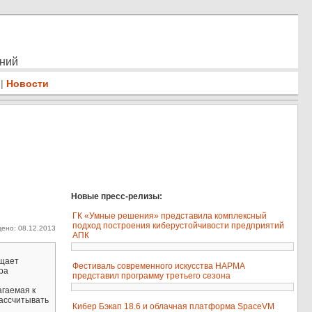
ений
|
Новости
Новые пресс-релизы:
ГК «Умные решения» представила комплексный
подход построения киберустойчивости предприятий
ено: 08.12.2013
АПК
бщает
Фестиваль современного искусства НАРМА
ра
представил программу третьего сезона
агаемая к
ассчитывать
Кибер Бэкап 18.6 и облачная платформа SpaceVM