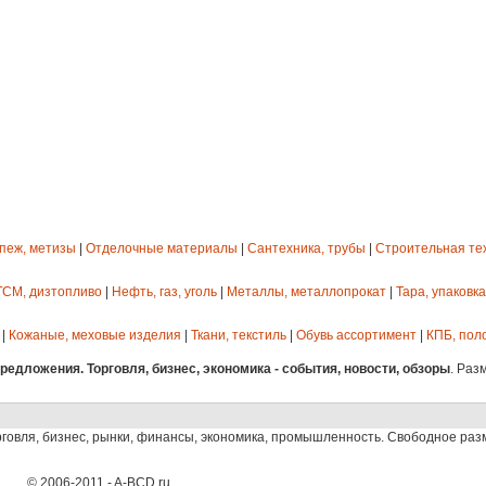
епеж, метизы
|
Отделочные материалы
|
Сантехника, трубы
|
Строительная те
ГСМ, дизтопливо
|
Нефть, газ, уголь
|
Металлы, металлопрокат
|
Тара, упаковка
|
Кожаные, меховые изделия
|
Ткани, текстиль
|
Обувь ассортимент
|
КПБ, пол
едложения. Торговля, бизнес, экономика - события, новости, обзоры
. Раз
рговля, бизнес, рынки, финансы, экономика, промышленность. Свободное ра
© 2006-2011 - A-BCD.ru