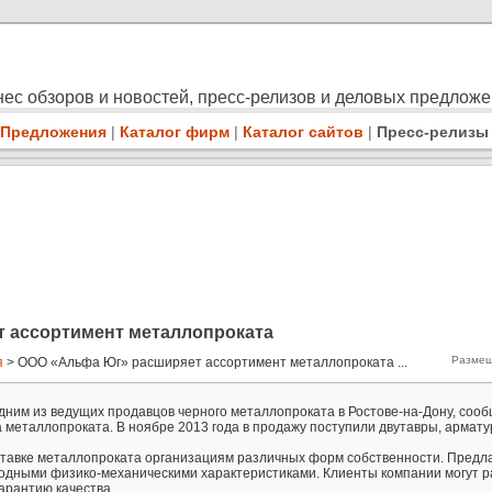
ес обзоров и новостей, пресс-релизов и деловых предлож
Предложения
|
Каталог фирм
|
Каталог сайтов
|
Пресс-релизы
 ассортимент металлопроката
Размещ
я
> ООО «Альфа Юг» расширяет ассортимент металлопроката ...
дним из ведущих продавцов черного металлопроката в Ростове-на-Дону, соо
металлопроката. В ноябре 2013 года в продажу поступили двутавры, армату
ставке металлопроката организациям различных форм собственности. Предл
одными физико-механическими характеристиками. Клиенты компании могут р
арантию качества.