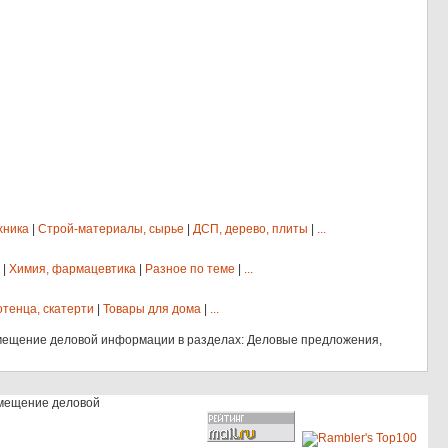
хника
|
Строй-материалы, сырье
|
ДСП, дерево, плиты
|
...
|
Химия, фармацевтика
|
Разное по теме
|
...
отенца, скатерти
|
Товары для дома
|
...
мещение деловой информации в разделах: Деловые предложения,
змещение деловой