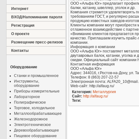
ООО «Альфа Юг» предлагает профильну
балки, катанку, швеллер, уголок и др.
Интернет
Компания стремится удовлетворять по
требованиям ГОСТ, и регулярно расш
ВХОД/Напоминание пароля
продукцию известных заводов-изготов
Клиенты компании могут приобрести 
Регистрация
отлаженное взаимодействие с партне
О проекте
«Вниманию клиентов предлагается про
качество. Приглашаем изучить прайс-
Размещение пресс-релизов
компании.
Информация о компании
Контакты
ООО «Альфа Юг» поставляет металлоп
двутавровых балок, катанки, уголка 
скидки. Официальный сайт компании http
Контактная информация
Оборудование
ООО «Альфа Юг»
Адрес: 344016, г.Ростов-на-Дону, ул. Т
Станки и промышленное
Телефон: 8 (863) 207-22-57
Инструменты,
Электронная почта: ALFA20_10@mail.
оборудование
Web-сайт: http://alfaug.ru/
Приборы измерительные
Категория:
Металлургия
Сайт:
http://alfaug.ru/
Лабораторное
Теги:
Полиграфическое
Торговое, холодильное
Металлообрабатывающее
Железнодорожное
Электротехническое
Деревообрабатывающее
Пищевое оборудование