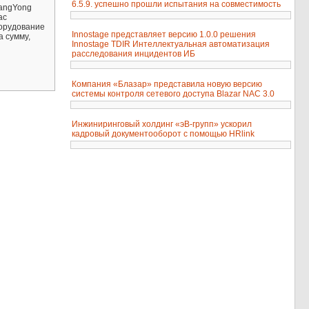
6.5.9. успешно прошли испытания на совместимость
sangYong
ас
борудование
Innostage представляет версию 1.0.0 решения
а сумму,
Innostage TDIR Интеллектуальная автоматизация
расследования инцидентов ИБ
Компания «Блазар» представила новую версию
системы контроля сетевого доступа Blazar NAC 3.0
Инжиниринговый холдинг «эВ-групп» ускорил
кадровый документооборот с помощью HRlink