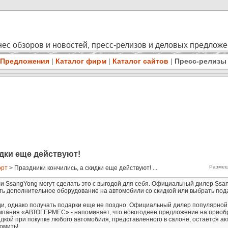
ес обзоров и новостей, пресс-релизов и деловых предлож
Предложения
|
Каталог фирм
|
Каталог сайтов
|
Пресс-релизы
идки еще действуют!
Размещ
орт
> Праздники кончились, а скидки еще действуют! ...
 SsangYong могут сделать это с выгодой для себя. Официальный дилер Ssa
ть дополнительное оборудование на автомобили со скидкой или выбрать под
ди, однако получать подарки еще не поздно. Официальный дилер популярной
мпания «АВТОГЕРМЕС» - напоминает, что новогоднее предложение на приоб
дкой при покупке любого автомобиля, представленного в салоне, остается а
омить!