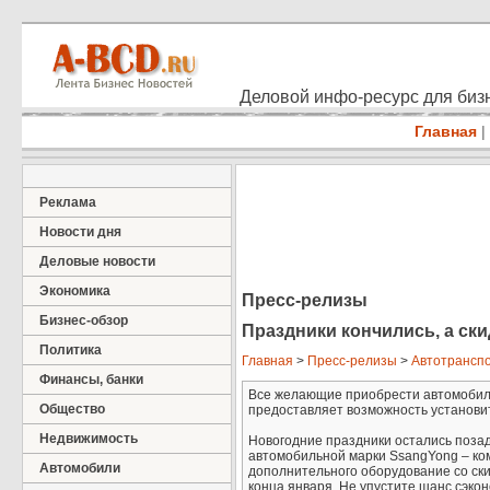
Деловой инфо-ресурс для бизн
Главная
|
Реклама
Новости дня
Деловые новости
Экономика
Пресс-релизы
Бизнес-обзор
Праздники кончились, а ск
Политика
Главная
>
Пресс-релизы
>
Автотрансп
Финансы, банки
Все желающие приобрести автомобили
Общество
предоставляет возможность установи
Недвижимость
Новогодние праздники остались поза
автомобильной марки SsangYong – ко
Автомобили
дополнительного оборудование со ски
конца января. Не упустите шанс сэкон