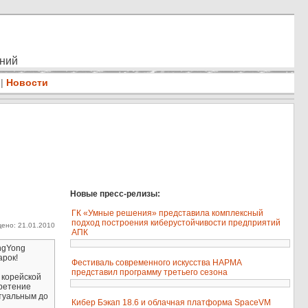
ений
|
Новости
Новые пресс-релизы:
ГК «Умные решения» представила комплексный
подход построения киберустойчивости предприятий
ено: 21.01.2010
АПК
ngYong
арок!
Фестиваль современного искусства НАРМА
представил программу третьего сезона
 корейской
ретение
ктуальным до
Кибер Бэкап 18.6 и облачная платформа SpaceVM