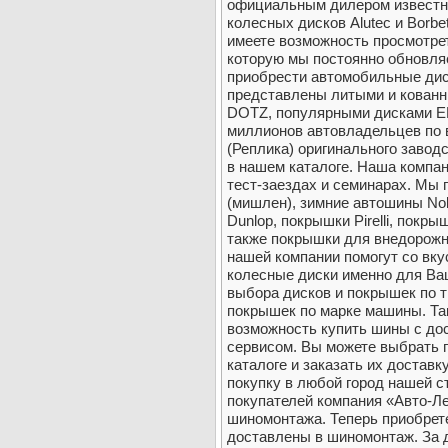
официальным дилером известн
колесных дисков Alutec и Borbe
имеете возможность просмотре
которую мы постоянно обновля
приобрести автомобильные диск
представлены литыми и кован
DOTZ, популярными дисками E
миллионов автовладельцев по 
(Реплика) оригинального завод
в нашем каталоге. Наша компан
тест-заездах и семинарах. Мы 
(мишлен), зимние автошины Nok
Dunlop, покрышки Pirelli, покр
также покрышки для внедорожн
нашей компании помогут со вк
колесные диски именно для Ва
выбора дисков и покрышек по т
покрышек по марке машины. Та
возможность купить шины с дос
сервисом. Вы можете выбрать 
каталоге и заказать их достав
покупку в любой город нашей с
покупателей компания «Авто-Ле
шиномонтажа. Теперь приобрет
доставлены в шиномонтаж. За 