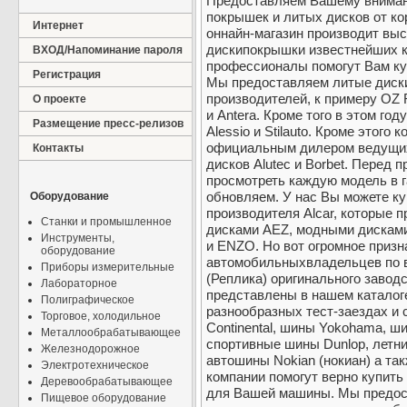
Предоставляем Вашему внима
покрышек и литых дисков от ко
Интернет
оннайн-магазин производит вы
дискипокрышки известнейших 
ВХОД/Напоминание пароля
профессионалы помогут Вам куп
Регистрация
Мы предоставляем литые диск
производителей, к примеру OZ
О проекте
и Antera. Кроме того в этом го
Размещение пресс-релизов
Alessio и Stilauto. Кроме этого
официальным дилером ведущих
Контакты
дисков Alutec и Borbet. Перед 
просмотреть каждую модель в 
обновляем. У нас Вы можете к
Оборудование
производителя Alcar, которые
Станки и промышленное
дисками AEZ, модными дискам
Инструменты,
и ENZO. Но вот огромное приз
оборудование
автомобильныхвладельцев по в
Приборы измерительные
(Реплика) оригинального заводс
Лабораторное
представлены в нашем каталог
Полиграфическое
разнообразных тест-заездах и
Торговое, холодильное
Continental, шины Yokohama, ш
Металлообрабатывающее
спортивные шины Dunlop, летни
Железнодорожное
автошины Nokian (нокиан) а так
Электротехническое
компании помогут верно купить
Деревообрабатывающее
для Вашей машины. Мы предос
Пищевое оборудование