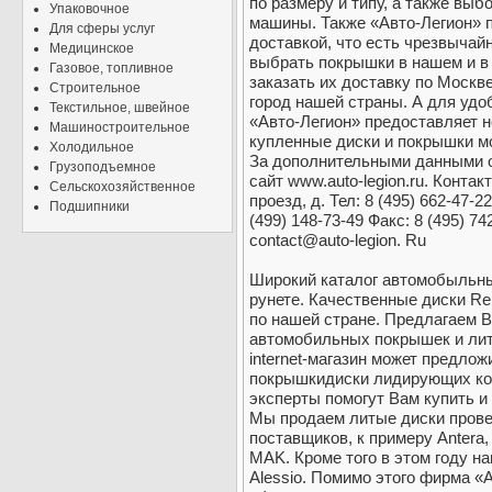
по размеру и типу, а также выб
Упаковочное
машины. Также «Авто-Легион» 
Для сферы услуг
доставкой, что есть чрезвыча
Медицинское
выбрать покрышки в нашем и в
Газовое, топливное
заказать их доставку по Моск
Строительное
город нашей страны. А для удо
Текстильное, швейное
«Авто-Легион» предоставляет 
Машиностроительное
купленные диски и покрышки м
Холодильное
За дополнительными данными 
Грузоподъемное
сайт www.auto-legion.ru. Контак
Сельскохозяйственное
проезд, д. Тел: 8 (495) 662-47-2
Подшипники
(499) 148-73-49 Факс: 8 (495) 74
contact@auto-legion. Ru
Широкий каталог автомобыльны
рунете. Качественные диски Re
по нашей стране. Предлагаем 
автомобильных покрышек и лит
internet-магазин может предло
покрышкидиски лидирующих ко
эксперты помогут Вам купить и
Мы продаем литые диски прове
поставщиков, к примеру Antera
MAK. Кроме того в этом году на
Alessio. Помимо этого фирма «