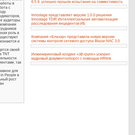
6.5.9. успешно прошли испытания на совместимость
работы в
бота с
оду.
Innostage представляет версию 1.0.0 решения
ндикаторов,
Innostage TDIR Интеллектуальная автоматизация
те аудиторы
расследования инцидентов ИБ
в компании
трудников
жная роль в
Компания «Блазар» представила новую версию
существуют
системы контроля сетевого доступа Blazar NAC 3.0
ризнаются и
дятся своей
а TNT
Инжиниринговый холдинг «эВ-групп» ускорил
ояльности.
кадровый документооборот с помощью HRlink
иентами, так
лавное для
in People в
ьный рост
ван