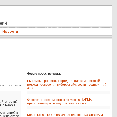
ений
|
Новости
Новые пресс-релизы:
ГК «Умные решения» представила комплексный
подход построения киберустойчивости предприятий
ено: 24.11.2009
АПК
Фестиваль современного искусства НАРМА
ий, в третий
представил программу третьего сезона
 in People
 компанией в
Кибер Бэкап 18.6 и облачная платформа SpaceVM
рошено около