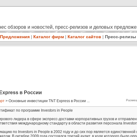
ес обзоров и новостей, пресс-релизов и деловых предлож
Предложения
|
Каталог фирм
|
Каталог сайтов
|
Пресс-релизы
Express в России
Размещ
орт
> Основные инвестиции TNT Express в России ...
ификат по программе Investors in People
ирового лидера в сфере экспресс-доставки корпоративных грузов и отправлен
тветствия международному стандарту в области развития персонала Investors
цию по Investors in People в 2002 году и до сих пор является единственной
том. В октябре 2009 года состоялся третий аудит, в ходе которого было оп