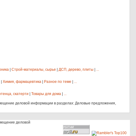
хника
|
Строй-материалы, сырье
|
ДСП, дерево, плиты
|
...
|
Химия, фармацевтика
|
Разное по теме
|
...
отенца, скатерти
|
Товары для дома
|
...
мещение деловой информации в разделах: Деловые предложения,
змещение деловой