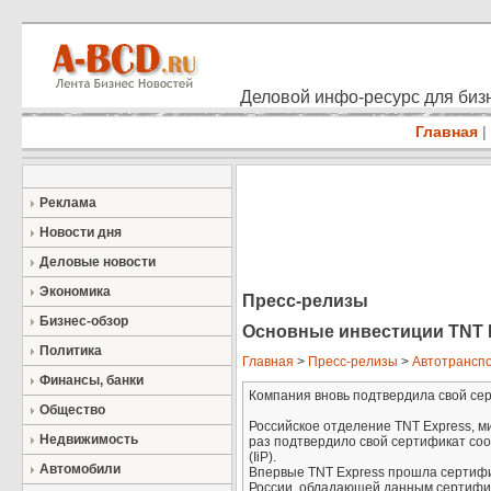
Деловой инфо-ресурс для бизн
Главная
|
Реклама
Новости дня
Деловые новости
Экономика
Пресс-релизы
Бизнес-обзор
Основные инвестиции TNT 
Политика
Главная
>
Пресс-релизы
>
Автотрансп
Финансы, банки
Компания вновь подтвердила свой серт
Общество
Российское отделение TNT Express, м
Недвижимость
раз подтвердило свой сертификат соо
(IiP).
Автомобили
Впервые TNT Express прошла сертифика
России, обладающей данным сертифика