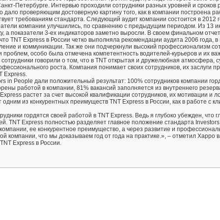
анкт-Петербурге. Интервью проходили сотрудники разных уровней и сроков 
то дало проверяющим достоверную картину того, как в компании построена ра
твует требованиям стандарта. Следующий аудит компании состоится в 2012 г
затели компании улучшились, по сравнению с предыдущим периодом. Из 13 и
, а показатели 3-ех индикаторов заметно выросли. В своем финальном отче
т, что TNT Express в России четко выполняла рекомендации аудита 2006 года, 
ление и коммуникации. Так же они подчеркнули высокий профессионализм со
ии проблем, особо была отмечена компетентность водителей-курьеров и их ва
ю сотрудники говорили о том, что в TNT открытая и дружелюбная атмосфера, 
фессионального роста. Компания понимает своих сотрудников, их заслуги п
 Express.
ors in People дали положительный результат: 100% сотрудников компании гор
орены работой в компании, 81% вакансий заполняется из внутреннего резерв
Express растет за счет высокой квалификации сотрудников, их мотивации и л
 одним из конкурентных преимуществ TNT Express в России, как в работе с кл
удники гордятся своей работой в TNT Express. Ведь я глубоко убежден, что г
й. TNT Express полностью разделяет главное положение стандарта Investors 
ь компании, ее конкурентное преимущество, а через развитие и профессионал
й компании, что мы доказываем год от года на практике.», – отметил Харро 
NT Express в России.