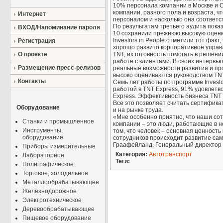
10% персонала компании в Москве и С
компании, разного пола и возраста, ч
Интернет
персоналом и насколько она соответс
По результатам третьего аудита пока
ВХОД/Напоминание пароля
10 сохранили прежнюю высокую оценку
Investors in People отметили тот фак
Регистрация
хорошо развито корпоративное управ
О проекте
TNT, их готовность помогать в решен
работе с клиентами. В своих интервь
Размещение пресс-релизов
реальные возможности развития и про
высоко оцениваются руководством TNT
Контакты
Семь лет работы по программе Invest
работой в TNT Express, 91% удовлетв
Express. Эффективность бизнеса TNT 
Все это позволяет считать сертификат
Оборудование
и на рынке труда.
«Мне особенно приятно, что наши сотр
Станки и промышленное
компании – это люди, работающие в не
Инструменты,
том, что человек – основная ценност
оборудование
сотрудников происходит развитие само
Граафейланд, Генеральный директор T
Приборы измерительные
Категория:
Автотранспорт
Лабораторное
Теги:
Полиграфическое
Торговое, холодильное
Металлообрабатывающее
Железнодорожное
Электротехническое
Деревообрабатывающее
Пищевое оборудование