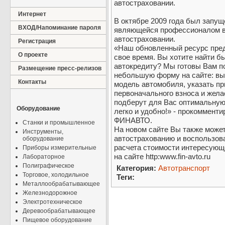
автостраховании.
Интернет
В октябре 2009 года был запу
ВХОД/Напоминание пароля
являющейся профессионалом в 
автостраховании.
Регистрация
«Наш обновленный ресурс пред
О проекте
свое время. Вы хотите найти б
автокредиту? Мы готовы Вам п
Размещение пресс-релизов
небольшую форму на сайте: вы
Контакты
модель автомобиля, указать п
первоначального взноса и жел
подберут для Вас оптимальную
Оборудование
легко и удобно!» - прокоммент
ФИНАВТО.
Станки и промышленное
На новом сайте Вы также може
Инструменты,
автострахованию и воспользов
оборудование
расчета стоимости интересующ
Приборы измерительные
на сайте http:www.fin-avto.ru
Лабораторное
Полиграфическое
Категория:
Автотранспорт
Торговое, холодильное
Теги:
Металлообрабатывающее
Железнодорожное
Электротехническое
Деревообрабатывающее
Пищевое оборудование