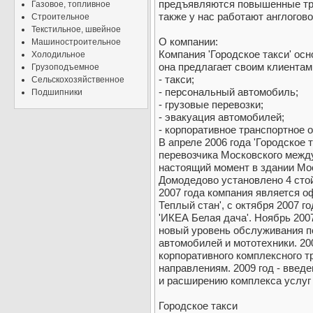
предъявляются повышенные тре
Газовое, топливное
также у нас работают англогов
Строительное
Текстильное, швейное
О компании:
Машиностроительное
Компания 'Городское такси' осн
Холодильное
она предлагает своим клиента
Грузоподъемное
- такси;
Сельскохозяйственное
- персональный автомобиль;
Подшипники
- грузовые перевозки;
- эвакуация автомобилей;
- корпоративное транспортное 
В апреле 2006 года 'Городское 
перевозчика Московского межд
настоящий момент в здании Мо
Домодедово установлено 4 стойк
2007 года компания является 
Теплый стан', с октября 2007 
'ИКЕА Белая дача'. Ноябрь 200
новый уровень обслуживания п
автомобилей и мототехники. 2
корпоративного комплексного т
направлениям. 2009 год - введ
и расширению комплекса услуг 
Городское такси