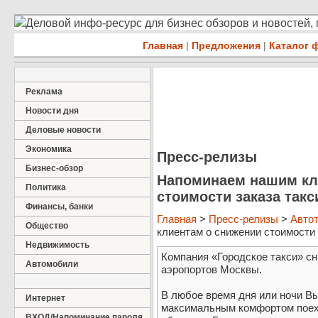
Деловой инфо-ресурс для бизнес обзоров и новостей,
Главная
|
Предложения
|
Каталог 
Реклама
Новости дня
Деловые новости
Экономика
Пресс-релизы
Бизнес-обзор
Напоминаем нашим кл
Политика
стоимости заказа такс
Финансы, банки
Главная
>
Пресс-релизы
>
Авто
Общество
клиентам о снижении стоимости з
Недвижимость
Компания «Городское такси» сн
Автомобили
аэропортов Москвы.
В любое время дня или ночи Вы
Интернет
максимальным комфортом поеха
ВХОД/Напоминание пароля