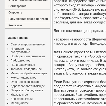
обратно. «Городское такси» им
которого входят иномарки осн
Регистрация
системами GPS. Ежедневно все
О проекте
собственной станции техобслуж
необходимость вызова такси в
Размещение пресс-релизов
столицы, для них заказ осущес
Контакты
Летнее снижение цен продолжа
Оборудование
- встречи из аэропорта Шереме
- проводы в аэропорт Домодедо
Станки и промышленное
Инструменты,
Для Вашего удобства мы испол
оборудование
«Городское такси» и «Gorodskoe
Приборы измерительные
на вокзалах и в гостиницах. В 
Лабораторное
ожидать Вас у выхода с рейса, 
Полиграфическое
Пожалуйста, не забывайте ука
Торговое, холодильное
заказа. В стоимость заказа вхо
Металлообрабатывающее
Железнодорожное
Если Вам нужно в аэропорт бол
Электротехническое
предлагает комфортные микроавт
Деревообрабатывающее
Для встречи и проводов «дорог
Пищевое оборудование
персональный автомобиль пред
Упаковочное
персональных автомобилях отс
Для сферы услуг
«Городского такси», возможен 
Медицинское