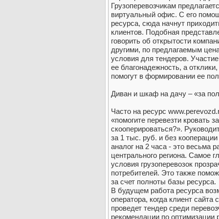
Грузоперевозчикам предлагаетс
виртуальный офис. С его помо
ресурса, сюда начнут приходи
клиентов. Подобная представл
говорить об открытости компани
другими, по предлагаемым цен
условия для тендеров. Участие
ее благонадежность, а отклики,
помогут в формировании ее по
Диван и шкаф на дачу – «за по
Часто на ресурс www.perevozd.r
«помогите перевезти кровать за
скооперироваться?». Руководит
за 1 тыс. руб. и без коопераци
аналог на 2 часа - это весьма 
центрального региона. Самое гл
условия грузоперевозок прозр
потребителей. Это также помо
за счет полноты базы ресурса.
В будущем работа ресурса воз
оператора, когда клиент сайта 
проведет тендер среди перевоз
рекомендации по оптимизации р