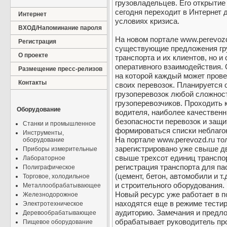
грузовладельцев. Его открытие
сегодня переходит в Интернет 
Интернет
условиях кризиса.
ВХОД/Напоминание пароля
На новом портале www.perevozd
Регистрация
существующие предложения гру
О проекте
транспорта и их клиентов, но и
оперативного взаимодействия.
Размещение пресс-релизов
на которой каждый может прове
Контакты
своих перевозок. Планируется
грузоперевозок любой сложност
грузоперевозчиков. Проходить 
Оборудование
водителя, наиболее качественн
безопасности перевозок и защи
Станки и промышленное
формироваться списки неблаго
Инструменты,
На портале www.perevozd.ru то
оборудование
зарегистрировано уже свыше дв
Приборы измерительные
свыше трехсот единиц транспор
Лабораторное
регистрация транспорта для п
Полиграфическое
(цемент, бетон, автомобили и т.
Торговое, холодильное
и строительного оборудования.
Металлообрабатывающее
Новый ресурс уже работает в п
Железнодорожное
находятся еще в режиме тести
Электротехническое
аудиторию. Замечания и предло
Деревообрабатывающее
обрабатывает руководитель про
Пищевое оборудование