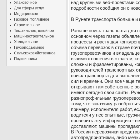
над крупными веб-проектами сос
Упаковочное
подробности сообщил он о ново
Для сферы услуг
Медицинское
В Рунете транспорта больше и
Газовое, топливное
Строительное
Раньше поиск транспорта для п
Текстильное, швейное
основном через газеты объявле
Машиностроительное
процессы и растущая конкуренц
Холодильное
объема перевозок в стране почт
Грузоподъемное
грузоперевозчиков и владельц
Сельскохозяйственное
взаимоотношения в отрасли, ко
Подшипники
сложны и фрагментированы, ког
руководителей транспортных от
поиск транспорта для выполнен
сил и времени. Они все чаще т
открывают там собственные ре
имеют сегодня свои сайты. Ру
разнопрофильным грузоперевоз
тому, что заказчику разобратьс
примеру, исполнителя работ, ес
водители у нее опытные, грузч
проверить эту информацию - нет
доставляют, машины пропадают,
В России перевозчики предста
автопредприятиями, либо мелки