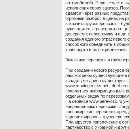
автомобилей). Первые часто в
исполнения своих заказов. Поэ
сдается через разных представ
огромный разброс в ценах на ры
заказчика грузоперевозок – буд
руководитель транспортного ц
доверием к перевозчику и с де
создания единого отраслевого с
способного объединить в общих
транспорта и их потребителей.
Заказчики перевозок и грузопе
При создании нового ресурса б
рассмотрены существующие в м
западе уже давно существует с
www.movingtrucks.net , durrb.co
появляться информационные ре
отдельных задач по перевозкам (
На сервисе www.perevozd.ru у
направлениям: перевозки станд
пассажирские перевозки, аренд
зарегистрированы грузоперевоз
Планируется привлечение к сот
партнерство с Украиной и друг