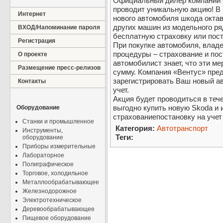
Официальный дилер компании «
проводит уникальную акцию! В 
Интернет
нового автомобиля шкода окта
других машин из модельного р
ВХОД/Напоминание пароля
бесплатную страховку или пост
Регистрация
При покупке автомобиля, влад
процедуры – страхование и пос
О проекте
автомобилист знает, что эти м
Размещение пресс-релизов
сумму. Компания «Вентус» пре
зарегистрировать Ваш новый ав
Контакты
учет.
Акция будет проводиться в теч
выгодно купить новую Skoda и 
Оборудование
страхованиепостановку на учет
Станки и промышленное
Категория:
Автотранспорт
Инструменты,
Теги:
оборудование
Приборы измерительные
Лабораторное
Полиграфическое
Торговое, холодильное
Металлообрабатывающее
Железнодорожное
Электротехническое
Деревообрабатывающее
Пищевое оборудование