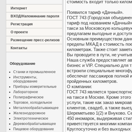
стоимость входит только килом
Интернет
Появился тариф «Дачный».
ВХОД/Напоминание пароля
ГОСТ 743 (Городская объединен
тариф под названием «Дачный»,
Регистрация
такси за Московскую кольцеву
О проекте
предлагаем выгодные и доступ
Основным преимуществом данно
Размещение пресс-релизов
пределы МКАД в стоимость поез
Контакты
километраж. Также стоит замети
Вы проводите в пути, не учитыв
Наша служба предоставляет ав
Оборудование
бизнес и VIP. Специально для 
встроили специальные многоф
Станки и промышленное
обеспечат пассажиров полной 
Инструменты,
пройденных километров.
оборудование
О компании:
Приборы измерительные
ГОСТ 743 является транспортн
Лабораторное
на такси в Москве. Кроме это
Полиграфическое
услуги, такие как заказ микро
Торговое, холодильное
клиентов, свадеб, а также вые
Металлообрабатывающее
Шереметьево 1(2) и Внуково. С
Железнодорожное
450 иномарок, выдерживая стил
Электротехническое
приветствуется многими компа
Деревообрабатывающее
Круглосуточно и без выходных 
Пищевое оборудование