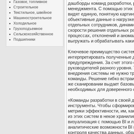
Газовое, топливное
дашборды команд разработки, 
Строительное
менеджмента. С помощью этих 
Текстильное, швейное
видят единую, понятную картин
Машиностроительное
объективные данные о нагрузке 
Холодильное
отдельных сотрудников, динами
Грузоподъемное
скорости решения отдельных ра
Сельскохозяйственное
процессах, отклонений и анома
Подшипники
выгружать и обрабатывать как
Ключевое преимущество системы
интерпретировать полученные 
предупреждения. За счет этого
руководителей разного уровня. 
внедрения системы не нужно т
команды. Решение гибко встраи
же сканировании выдает базов
необходимых для доверенного 
«Команды разработки в своей 
инструменты. Чтобы сформиро
метрики эффективности, им, ка
из этих систем в некое хранил
визуализация с помощью BI и 
аналитические возможности BI 
контроля качества данных, обр