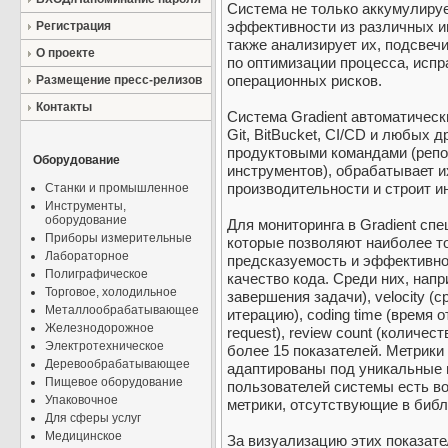
Система не только аккумулируе
эффективности из различных и
Регистрация
также анализирует их, подсвеч
О проекте
по оптимизации процесса, исп
операционных рисков.
Размещение пресс-релизов
Контакты
Система Gradient автоматическ
Git, BitBucket, CI/CD и любых 
продуктовыми командами (репоз
Оборудование
инструментов), обрабатывает и
производительности и строит 
Станки и промышленное
Инструменты,
оборудование
Для мониторинга в Gradient сп
Приборы измерительные
которые позволяют наиболее то
Лабораторное
предсказуемость и эффективнос
Полиграфическое
качество кода. Среди них, напр
Торговое, холодильное
завершения задачи), velocity (
Металлообрабатывающее
итерацию), coding time (время о
Железнодорожное
request), review count (количес
Электротехническое
более 15 показателей. Метрики
Деревообрабатывающее
адаптированы под уникальные 
Пищевое оборудование
пользователей системы есть в
Упаковочное
метрики, отсутствующие в библи
Для сферы услуг
Медицинское
За визуализацию этих показат