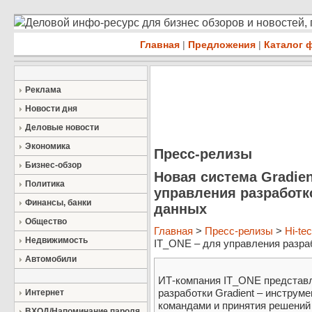
Деловой инфо-ресурс для бизнес обзоров и новостей,
Главная
|
Предложения
|
Каталог 
Реклама
Новости дня
Деловые новости
Экономика
Пресс-релизы
Бизнес-обзор
Новая система Gradien
Политика
управления разработк
Финансы, банки
данных
Общество
Главная
>
Пресс-релизы
>
Hi-te
Недвижимость
IT_ONE – для управления разрабо
Автомобили
ИТ-компания IT_ONE представл
разработки Gradient – инструм
Интернет
командами и принятия решений
ВХОД/Напоминание пароля