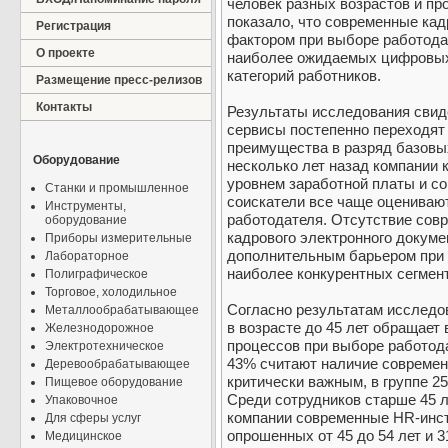
человек разных возрастов и п
показало, что современные ка
Регистрация
фактором при выборе работода
О проекте
наиболее ожидаемых цифровых 
категорий работников.
Размещение пресс-релизов
Контакты
Результаты исследования свид
сервисы постепенно переходят 
преимущества в разряд базовы
Оборудование
несколько лет назад компании
уровнем заработной платы и со
Станки и промышленное
соискатели все чаще оцениваю
Инструменты,
работодателя. Отсутствие сов
оборудование
кадрового электронного докум
Приборы измерительные
дополнительным барьером при 
Лабораторное
наиболее конкурентных сегмент
Полиграфическое
Торговое, холодильное
Согласно результатам исследов
Металлообрабатывающее
в возрасте до 45 лет обращает
Железнодорожное
процессов при выборе работода
Электротехническое
43% считают наличие совреме
Деревообрабатывающее
критически важным, в группе 25
Пищевое оборудование
Среди сотрудников старше 45 ле
Упаковочное
компании современные HR-инст
Для сферы услуг
опрошенных от 45 до 54 лет и 
Медицинское