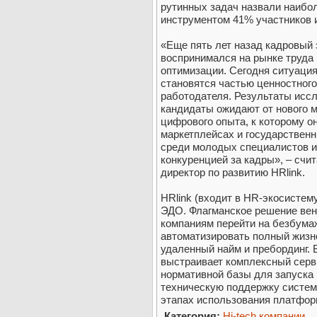
рутинных задач назвали наиб
инструментом 41% участников 
«Еще пять лет назад кадровый
воспринимался на рынке труда 
оптимизации. Сегодня ситуаци
становятся частью ценностног
работодателя. Результаты исс
кандидаты ожидают от нового м
цифрового опыта, к которому о
маркетплейсах и государственн
среди молодых специалистов и
конкуренцией за кадры», – счи
директор по развитию HRlink.
HRlink (входит в HR-экосистему
ЭДО. Флагманское решение вен
компаниям перейти на безбума
автоматизировать полный жизн
удаленный найм и пребординг. 
выстраивает комплексный серв
нормативной базы для запуска
техническую поддержку систем
этапах использования платфор
Категория:
Hi-tech компании