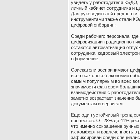
увидеть у работодателя КЭДО,
личный кабинет сотрудника и 
Для руководителей среднего и
инструментами также стали КЭ
цифровой онбординг.
Среди рабочего персонала, где
цифровизации традиционно ни
остаются автоматизация отпуск
сотрудника, кадровый электро
оформление.
Соискатели воспринимают циф
всего как способ экономии собс
самым популярным во всех воз
значимости фактором большинс
взаимодействия с работодателе
заметно возрастает значение б
документам и сервисам.
Еще один устойчивый тренд св
процессов. От 28% до 41% респ
что именно сокращение ручных
их комфорт и вовлеченность в 
зафиксирован среди специалист