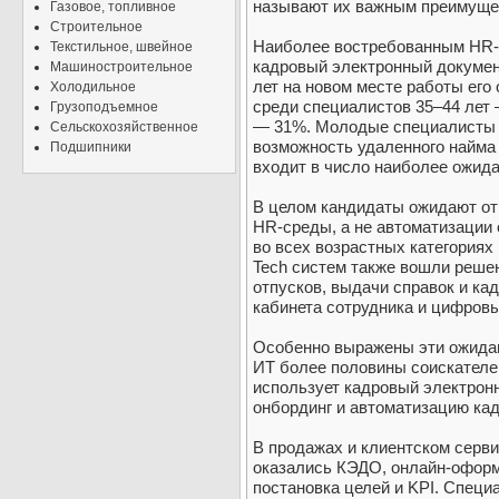
называют их важным преимущес
Газовое, топливное
Строительное
Наиболее востребованным HR-
Текстильное, швейное
кадровый электронный документ
Машиностроительное
лет на новом месте работы его
Холодильное
среди специалистов 35–44 лет 
Грузоподъемное
— 31%. Молодые специалисты 1
Сельскохозяйственное
возможность удаленного найма 
Подшипники
входит в число наиболее ожид
В целом кандидаты ожидают от
HR-среды, а не автоматизации 
во всех возрастных категория
Tech систем также вошли реше
отпусков, выдачи справок и ка
кабинета сотрудника и цифров
Особенно выражены эти ожидан
ИТ более половины соискателе
использует кадровый электрон
онбординг и автоматизацию ка
В продажах и клиентском серв
оказались КЭДО, онлайн-оформ
постановка целей и KPI. Спец