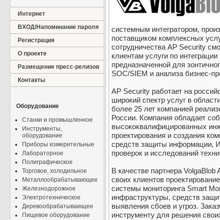
Интернет
ВХОД/Напоминание пароля
системным интегратором, прои
поставщиком комплексных услу
Регистрация
сотрудничества AP Security см
О проекте
клиентам услуги по интеграции
предназначенной для зонтичног
Размещение пресс-релизов
SOC/SIEM и анализа бизнес-пр
Контакты
AP Security работает на россий
широкий спектр услуг в област
Оборудование
более 25 лет компанией реализ
России. Компания обладает со
Станки и промышленное
высококвалифицированных инже
Инструменты,
проектирования и создания ко
оборудование
средств защиты информации, И
Приборы измерительные
проверок и исследований техни
Лабораторное
Полиграфическое
В качестве партнера VolgaBlob 
Торговое, холодильное
своих клиентов проектирование
Металлообрабатывающее
системы мониторинга Smart Mo
Железнодорожное
инфраструктуры, средств защи
Электротехническое
выявления сбоев и угроз. Зака
Деревообрабатывающее
инструменту для решения своих
Пищевое оборудование