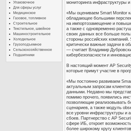
мониторинга инфраструктуры и
Упаковочное
Для сферы услуг
«Мы оцениваем Smart Monitor к
Медицинское
обладающее большими перспект
Газовое, топливное
на импортозамещение и повыше
Строительное
а также с одновременно расту
Текстильное, швейное
своих данных все больше польз
Машиностроительное
стороны российских компаний. 
Холодильное
критически важные задачи в об
Грузоподъемное
— считает Владимир Дубровски
Сельскохозяйственное
кибербезопасности и инновацио
Подшипники
В настоящий момент AP Securit
которые примут участие в прогр
«Мы постоянно развиваем Smart
актуальным запросам клиентов
данными. Недавно мы представ
помимо прочего, появились ин
позволяющие реализовывать б
сценариев, а также модуль obse
все уровни инфраструктуры и 
сбоев. Партнерство с AP Secur
сфере ИБ, откроет возможность
более широкому кругу клиентов