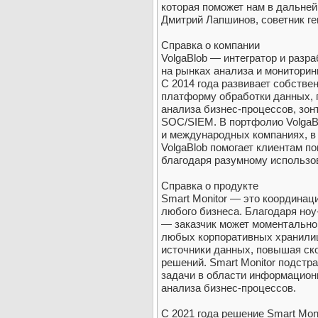
которая поможет нам в дальне
Дмитрий Лапшинов, советник ге
Справка о компании
VolgaBlob — интегратор и разр
на рынках анализа и мониторин
С 2014 года развивает собстве
платформу обработки данных, 
анализа бизнес-процессов, зон
SOC/SIEM. В портфолио VolgaBl
и международных компаниях, в 
VolgaBlob помогает клиентам п
благодаря разумному использо
Справка о продукте
Smart Monitor — это координац
любого бизнеса. Благодаря но
— заказчик может моментальн
любых корпоративных хранилищ
источники данных, повышая ск
решений. Smart Monitor подстр
задачи в области информацион
анализа бизнес-процессов.
С 2021 года решение Smart Mon