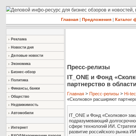
Деловой инфо-ресурс для бизнес обзоров и новостей,
Главная
|
Предложения
|
Каталог 
Реклама
Новости дня
Деловые новости
Экономика
Пресс-релизы
Бизнес-обзор
IT_ONE и Фонд «Скол
Политика
партнерство в области
Финансы, банки
Главная
>
Пресс-релизы
>
Hi-te
Общество
«Сколково» расширяют партнерст
Недвижимость
Автомобили
IT_ONE и Фонд «Сколково» зак
подразумевающий долгосрочное
сфере технологий ИИ. Стратеги
Интернет
развитие российского рынка И
ВХОД/Напоминание пароля