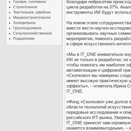
благодаря нейросетям происхо
Газовое, топливное
цикла разработки на 37%. Анали
Строительное
инструменты ИИ будут использ
Текстильное, швейное
Машиностроительное
На новом этапе сотрудничеств
Холодильное
вместе вести научно-исследов
Грузоподъемное
организовывать научные семин
Сельскохозяйственное
мероприятия, помогать разраб
Подшипники
в сфере искусственного интелл
«Мы в IT_ONE внимательно изу
ИИ не только в разработке, но 
чтобы помогать им наиболее э
автоматизации и цифровой тра
«Сколково» мы намерены созд
имеют высокую практическую ц
эффекты», – отметила Ирина С
IT_ONE.
«Фонд «Сколково» уже долгое 
области технологий искусствен
передовые исследования и опи
российского ИТ-рынка. Уверены
IT_ONE принесет нам огромную 
окажется взаимовыгодным», – 