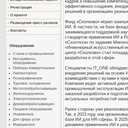
кадров и повышение компетенц
эффективного создания, внедр
Регистрация
решений в организациях разных
О проекте
Фонд «Сколково» играет важную
Размещение пресс-релизов
ИИ. В частности, на базе фонд
Контакты
занимающееся поддержкой нау
стандартов применения ИИ в Ро
«Сколтеха» по заданию Минэко
Оборудование
«Инженерный искусственный ин
центр «Сколково» стал площад
Станки и промышленное
разработки в этой сфере.
Инструменты,
оборудование
Специалисты IT_ONE обладают
Приборы измерительные
внедрения решений на основе И
Лабораторное
взаимодействия с вузами и п
Полиграфическое
Компания ведет активный диало
Торговое, холодильное
промышленной эксплуатации ИИ
Металлообрабатывающее
заказной разработки и подгото
Железнодорожное
актуальных потребностей заказ
Электротехническое
Деревообрабатывающее
Ранее стороны уже реализовал
Пищевое оборудование
Так, в 2023 году они организов
Упаковочное
базе ИИ для HR-сферы. В 2025
Для сферы услуг
динамики применения ИИ в разр
Медицинское