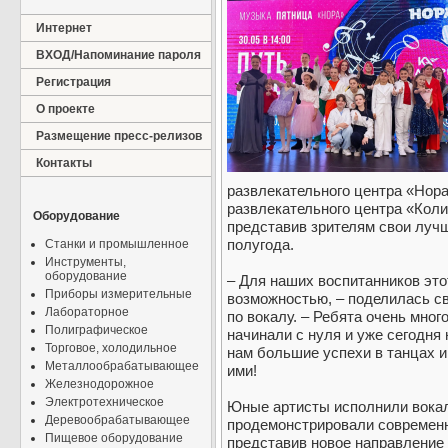
Интернет
ВХОД/Напоминание пароля
Регистрация
О проекте
Размещение пресс-релизов
Контакты
развлекательного центра «Нора
развлекательного центра «Коли
Оборудование
представив зрителям свои лучш
полугода.
Станки и промышленное
Инструменты,
оборудование
– Для наших воспитанников это
Приборы измерительные
возможностью, – поделилась с
Лабораторное
по вокалу. – Ребята очень мног
Полиграфическое
начинали с нуля и уже сегодн
Торговое, холодильное
нам большие успехи в танцах и 
Металлообрабатывающее
ими!
Железнодорожное
Электротехническое
Юные артисты исполнили вока
Деревообрабатывающее
продемонстрировали современн
Пищевое оборудование
представив новое направление