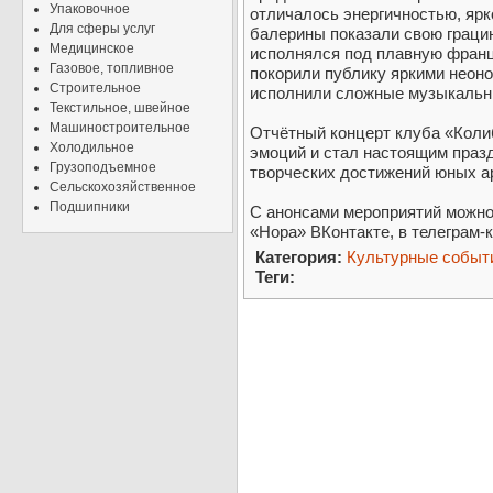
Упаковочное
отличалось энергичностью, яр
Для сферы услуг
балерины показали свою грацию
Медицинское
исполнялся под плавную фран
Газовое, топливное
покорили публику яркими неон
Строительное
исполнили сложные музыкальн
Текстильное, швейное
Машиностроительное
Отчётный концерт клуба «Коли
Холодильное
эмоций и стал настоящим празд
Грузоподъемное
творческих достижений юных а
Сельскохозяйственное
Подшипники
С анонсами мероприятий можно
«Нора» ВКонтакте, в телеграм-
Категория:
Культурные событи
Теги: