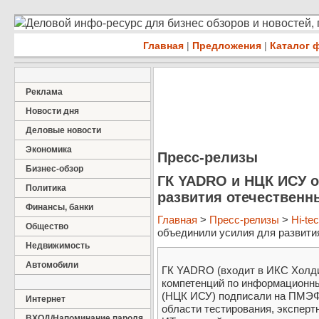
Деловой инфо-ресурс для бизнес обзоров и новостей,
Главная
|
Предложения
|
Каталог 
Реклама
Новости дня
Деловые новости
Экономика
Пресс-релизы
Бизнес-обзор
ГК YADRO и НЦК ИСУ 
Политика
развития отечественн
Финансы, банки
Главная
>
Пресс-релизы
>
Hi-te
Общество
объединили усилия для развития
Недвижимость
Автомобили
ГК YADRO (входит в ИКС Холд
компетенций по информационн
(НЦК ИСУ) подписали на ПМЭФ-
Интернет
области тестирования, эксперт
ВХОД/Напоминание пароля