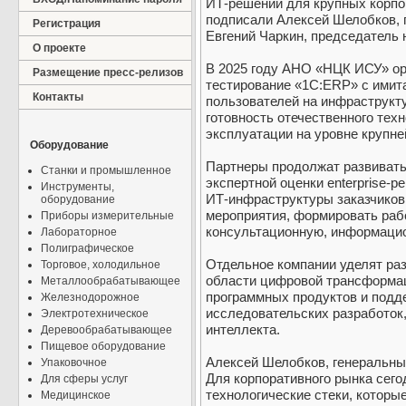
ИТ-решений для крупных корпо
подписали Алексей Шелобков, 
Регистрация
Евгений Чаркин, председатель
О проекте
В 2025 году АНО «НЦК ИСУ» ор
Размещение пресс-релизов
тестирование «1С:ERP» с имит
Контакты
пользователей на инфраструк
готовность отечественного тех
эксплуатации на уровне крупне
Оборудование
Партнеры продолжат развивать 
Станки и промышленное
экспертной оценки enterprise-
Инструменты,
ИТ-инфраструктуры заказчиков
оборудование
мероприятия, формировать рабо
Приборы измерительные
консультационную, информацио
Лабораторное
Полиграфическое
Отдельное компании уделят раз
Торговое, холодильное
области цифровой трансформац
Металлообрабатывающее
программных продуктов и подд
Железнодорожное
исследовательских разработок,
Электротехническое
интеллекта.
Деревообрабатывающее
Пищевое оборудование
Алексей Шелобков, генеральны
Упаковочное
Для корпоративного рынка сег
Для сферы услуг
технологические стеки, которы
Медицинское