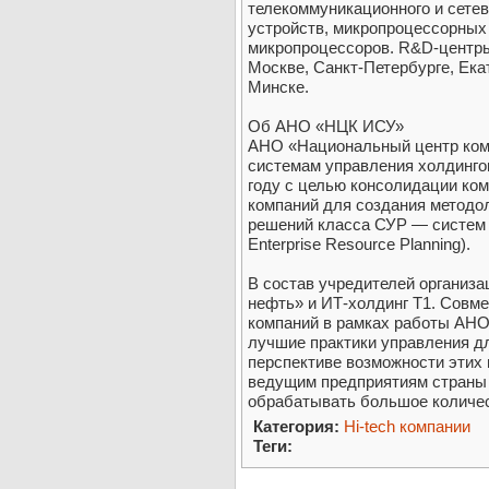
телекоммуникационного и сете
устройств, микропроцессорных 
микропроцессоров. R&D-центры
Москве, Санкт-Петербурге, Ека
Минске.
Об АНО «НЦК ИСУ»
АНО «Национальный центр ком
системам управления холдинго
году с целью консолидации ко
компаний для создания методо
решений класса СУР — систем у
Enterprise Resource Planning).
В состав учредителей организ
нефть» и ИТ-холдинг Т1. Совм
компаний в рамках работы АНО
лучшие практики управления дл
перспективе возможности этих
ведущим предприятиям страны
обрабатывать большое количе
Категория:
Hi-tech компании
Теги: