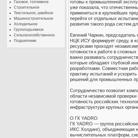
готовы к промышленной эксплу
Газовое, топливное
уже показала, что отечественны
Строительное
применяться в крупнейших пре
Текстильное, швейное
перейти от отдельных испытани
Машиностроительное
развития такого рода систем д
Холодильное
Грузоподъемное
Евгений Чаркин, председатель
Сельскохозяйственное
НЦК ИСУ формирует среду, в к
Подшипники
ресурсами проходят независим
готовности к работе в сложных
важно развивать сотрудничеств
которые обладают глубокой ин
разработками. Совместная раб
практику испытаний и ускорить
решений для промышленных пре
Сотрудничество позволит комп
области независимой проверки
готовность российских техноло
инфраструктуре крупных орган
О ГК YADRO
ГК YADRO — группа российских
ИКС Холдинг), объединяющая н
вычислительных платформ, сис