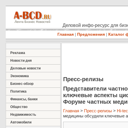
Деловой инфо-ресурс для бизн
Главная
|
Предложения
|
Каталог 
Реклама
Новости дня
Деловые новости
Экономика
Пресс-релизы
Бизнес-обзор
Представители частн
Политика
ключевые аспекты циф
Финансы, банки
Форуме частных медиц
Общество
Главная
>
Пресс-релизы
>
Hi-te
Недвижимость
медицины обсудили ключевые ас
Автомобили