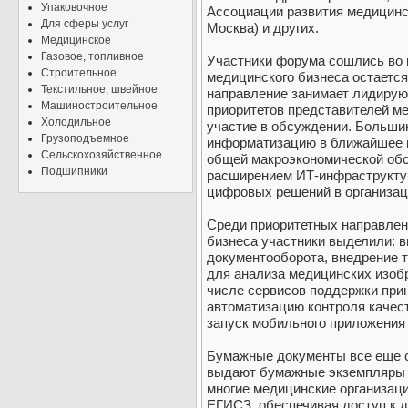
Упаковочное
Ассоциации развития медицинс
Для сферы услуг
Москва) и других.
Медицинское
Газовое, топливное
Участники форума сошлись во 
Строительное
медицинского бизнеса остается
Текстильное, швейное
направление занимает лидирую
Машиностроительное
приоритетов представителей м
Холодильное
участие в обсуждении. Большин
Грузоподъемное
информатизацию в ближайшее вр
Сельскохозяйственное
общей макроэкономической обс
Подшипники
расширением ИТ-инфраструкту
цифровых решений в организац
Среди приоритетных направлен
бизнеса участники выделили: в
документооборота, внедрение т
для анализа медицинских изобр
числе сервисов поддержки при
автоматизацию контроля качес
запуск мобильного приложения 
Бумажные документы все еще с
выдают бумажные экземпляры д
многие медицинские организац
ЕГИСЗ, обеспечивая доступ к д