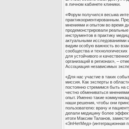
в личном кабинете клиники.
«Форум получился весьма инте
практикоориентированным. Пре
мнениями и опытом во время д
продемонстрировали реальные
инструментов в практику меди
актуальными исследованиями и
видим особую важность во вза
сообщества и технологических
для устойчивого и качественно
организаций в регионах», – отм
Ассоциация независимых экспе
«Для нас участие в таких соб
миссия. Как эксперты в облас
постоянно стремимся быть на с
честно обмениваться мнениями
опыт. Именно такие коммуника
наши решения, чтобы они прин
пользователю: врачу и пациент
делали медицину более эффект
итоги Максим Таланов, замести
«ЭлНетМед» (интеграционная п