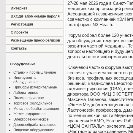
27-28 мая 2026 года в Санкт‑П
медицинских организаций регио
Интернет
Ассоциацией независимых эксп
ВХОД/Напоминание пароля
совместно с компанией «ЭлНет
платформы N3.Health.
Регистрация
О проекте
Форум собрал более 120 участн
для обсуждения текущих вызов
Размещение пресс-релизов
развития частной медицины. Те
Контакты
вопросы настоящего и будуще
деятельности и информационно
Оборудование
Ключевой частью форума выст
сессия с участием экспертов р
Станки и промышленное
бизнеса, профильных ассоциац
Инструменты,
оборудование
решений: Владислава Шерстобо
Приборы измерительные
администрирования (DBA), пре
Лабораторное
директора ООО «МЦ ЭКСПЕРТ» Г
Полиграфическое
Максима Таланова, заместител
Торговое, холодильное
«ЭлНетМед» (интеграционная п
Металлообрабатывающее
Лактионовой, профессора, д.м.н
Железнодорожное
по медицинской части Медицин
Электротехническое
правления НАМО, Евгения Рабцу
Деревообрабатывающее
«ЦСМ САНТАЛЬ», эксперта Цен
Пищевое оборудование
«Частное здравоохранение», Ми