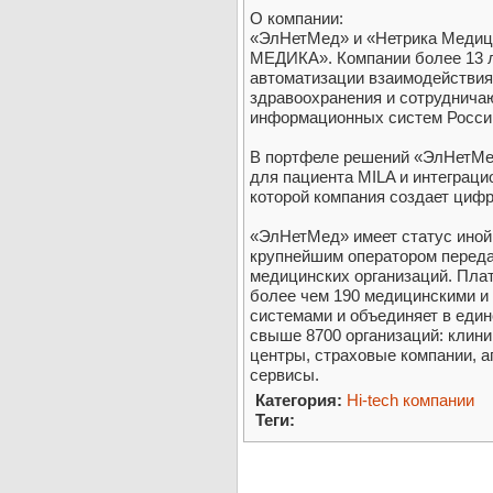
О компании:
«ЭлНетМед» и «Нетрика Медици
МЕДИКА». Компании более 13 
автоматизации взаимодействия
здравоохранения и сотруднича
информационных систем Росси
В портфеле решений «ЭлНетМе
для пациента MILA и интеграци
которой компания создает циф
«ЭлНетМед» имеет статус иной
крупнейшим оператором переда
медицинских организаций. Плат
более чем 190 медицинскими 
системами и объединяет в еди
свыше 8700 организаций: клини
центры, страховые компании, а
сервисы.
Категория:
Hi-tech компании
Теги: