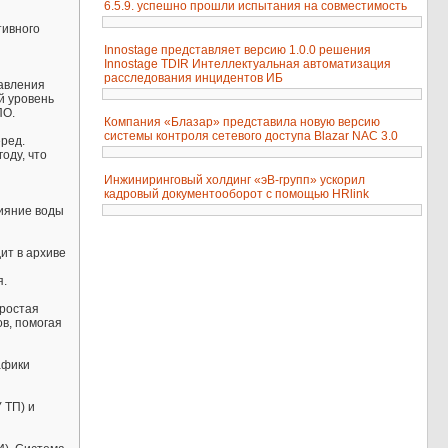
6.5.9. успешно прошли испытания на совместимость
тивного
Innostage представляет версию 1.0.0 решения
Innostage TDIR Интеллектуальная автоматизация
расследования инцидентов ИБ
равления
й уровень
ПО.
Компания «Блазар» представила новую версию
системы контроля сетевого доступа Blazar NAC 3.0
ред.
оду, что
Инжиниринговый холдинг «эВ-групп» ускорил
кадровый документооборот с помощью HRlink
и
ияние воды
ит в архиве
я.
Простая
в, помогая
афики
 ТП) и