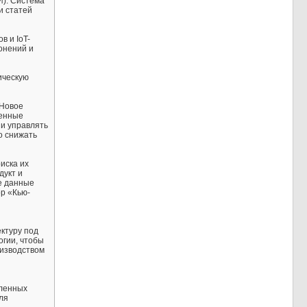
). Система
и статей
 и IoT-
онений и
ическую
 Новое
ненные
 и управлять
о снижать
иска их
дукт и
е данные
ор «Кью-
ктуру под
гии, чтобы
оизводством
шленных
ля