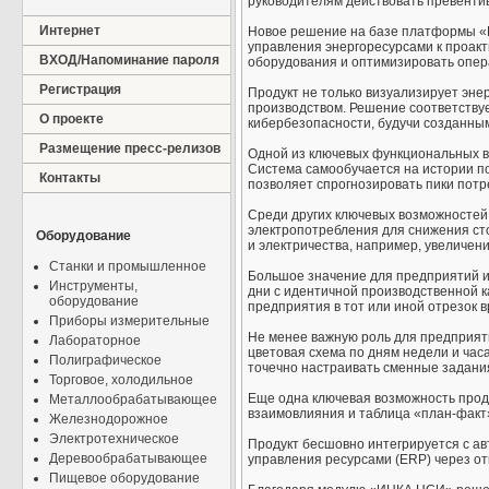
руководителям действовать превенти
Интернет
Новое решение на базе платформы «
управления энергоресурсами к проакт
ВХОД/Напоминание пароля
оборудования и оптимизировать опе
Регистрация
Продукт не только визуализирует эн
производством. Решение соответству
О проекте
кибербезопасности, будучи созданным
Размещение пресс-релизов
Одной из ключевых функциональных в
Система самообучается на истории пок
Контакты
позволяет спрогнозировать пики потр
Среди других ключевых возможностей
электропотребления для снижения ст
Оборудование
и электричества, например, увеличени
Станки и промышленное
Большое значение для предприятий и
Инструменты,
дни с идентичной производственной к
оборудование
предприятия в тот или иной отрезок 
Приборы измерительные
Не менее важную роль для предприят
Лабораторное
цветовая схема по дням недели и час
Полиграфическое
точечно настраивать сменные задани
Торговое, холодильное
Еще одна ключевая возможность прод
Металлообрабатывающее
взаимовлияния и таблица «план-факт»
Железнодорожное
Электротехническое
Продукт бесшовно интегрируется с а
Деревообрабатывающее
управления ресурсами (ERP) через о
Пищевое оборудование