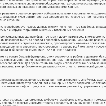
ие обеспечивает централизацию нормативно-справочной информации (НСИ
ять корпоративные справочники оборудования, технологических параметров 
чески важных данных даже при огромных объемах данных.
 решению в реальном времени собирать показания с промышленных датчиков
в, созданных «Кью-центр», система формирует краткосрочные прогнозы откл
тные ситуации.
р», трансформирует сырые данные в интуитивно понятные дашборды и граф
стику в инструмент принятия быстрых и взвешенных решений.
производственные данные были точными и доступными в реальном времени.
.0» позволяет выйти за пределы простой визуализации. Объединяя разроз
воляет выявлять скрытые взаимосвязи, прогнозировать ключевые показатели
ть предприятиям управлять производством на уровне всей компании и точечн
неральный директор компании ИНКА 4.0 Павел Калякин.
ет не только богатый функционал, но и возможность работы с данными без р
аем серию демонстрационных показов системы, где покажем, как работает про
ких особенностях. Для презентаций мы будем использовать как обезличенны
ь, максимально приближенную к реальности», — отметил технический директ
я, помогающая промышленным предприятиям выстраивать устойчивую архите
Системный интегратор объединяет инженерный опыт и современные техноло
х систем — от инфраструктуры и отечественных решений до управления пр
 которая развивает одноименную цифровую платформу для создания промы
-решений с готовым инструментарием разработки и единой шиной данных д