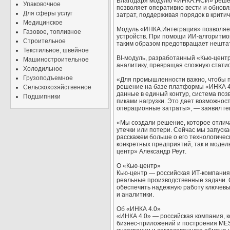
Благодаря модулю «ИНКА.НСИ» решен
Упаковочное
позволяет оперативно вести и обновл
Для сферы услуг
затрат, поддерживая порядок в крити
Медицинское
Модуль «ИНКА.Интеграция» позволяет
Газовое, топливное
устройств. При помощи ИИ-алгоритмо
Строительное
таким образом предотвращает нешта
Текстильное, швейное
BI-модуль, разработанный «Кью-цент
Машиностроительное
аналитику, превращая сложную стати
Холодильное
Грузоподъемное
«Для промышленности важно, чтобы 
решение на базе платформы «ИНКА 4
Сельскохозяйственное
данные в единый контур, система поз
Подшипники
пиками нагрузки. Это дает возможнос
операционные затраты», — заявил ге
«Мы создали решение, которое отлича
утечки или потери. Сейчас мы запуск
расскажем больше о его технологичес
конкретных предприятий, так и модел
центр» Александр Реут.
О «Кью-центр»
Кью-центр — российская ИТ-компани
реальные производственные задачи. 
обеспечить надежную работу ключевы
и аналитики.
Об «ИНКА 4.0»
«ИНКА 4.0» — российская компания,
бизнес-приложений и построения MES