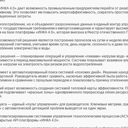
вно.
ИНКА 4.0» дает возможность промышленным предприятиям перейти от реак
ивному. Это позволяет им повысить энергоэффективность, сократить простои
рационные затраты.
ергопотребление, но и объединяет разрозненные данные в единый контур уп
ет государственным требованиям к импортозамещению и гарантирует высоки
 на базе платформы «ИНКА 4.0», которая внесена в Реестр отечественного 
озможностей решения является построение прогнозов на сутки и неделю впе
азаний счетчиков, учитывая время суток, день недели, сезонность и даже пог
ебления электричества и воды.
 решения — планирование операций и управление «пиками» нагрузки водо- 
оимости в период максимальной мощности. Система показывает взаимное вл
е нагрузки на электросеть при резком росте водопотребления.
меет и автоматизированный поиск системой «похожих дней». Решение наход
артиной. Руководитель может сравнить, насколько эффективной была работа
времени в сравнении с прошлым периодом и локализовать причину отклонени
ий играет возможность создания системой тепловой карты эффективности. 
ам подсвечивает «красные зоны» одновременного перерасхода обоих ресурсо
я.
укта — единый «пульт управления» для руководителя. Ключевые метрики, гр
 с автоматической детекцией проблем выводятся на один экран.
втоматизированными системами управления технологическим процессом (АСУ
ткрытые API платформы «ИНКА 4.0».