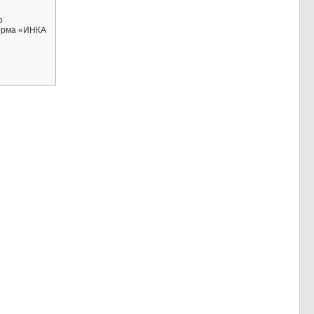
р
орма «ИНКА