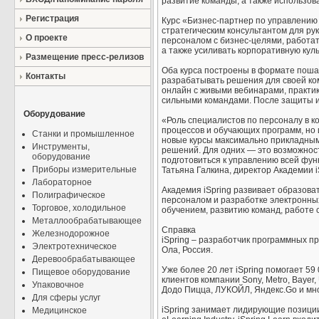
развитие команды, а также использов
Регистрация
Курс «Бизнес-партнер по управлению 
стратегическим консультантом для ру
О проекте
персоналом с бизнес-целями, работат
а также усиливать корпоративную кул
Размещение пресс-релизов
Оба курса построены в формате пошаг
Контакты
разрабатывать решения для своей ком
онлайн с живыми вебинарами, практи
сильными командами. После защиты ит
Оборудование
«Роль специалистов по персоналу в к
процессов и обучающих программ, но
Станки и промышленное
новые курсы максимально прикладными
Инструменты,
решений. Для одних — это возможност
оборудование
подготовиться к управлению всей фу
Приборы измерительные
Татьяна Галкина, директор Академии i
Лабораторное
Академия iSpring развивает образов
Полиграфическое
персоналом и разработке электронны
Торговое, холодильное
обучением, развитию команд, работе 
Металлообрабатывающее
Справка
Железнодорожное
iSpring – разработчик программных пр
Электротехническое
Ола, Россия.
Деревообрабатывающее
Уже более 20 лет iSpring помогает 5
Пищевое оборудование
клиентов компании Sony, Metro, Bayer,
Упаковочное
Додо Пицца, ЛУКОЙЛ, Яндекс.Go и мно
Для сферы услуг
iSpring занимает лидирующие позиции
Медицинское