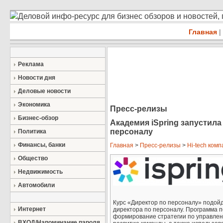
Деловой инфо-ресурс для бизнес обзоров и новостей,
Главная
|
Реклама
Новости дня
Деловые новости
Экономика
Пресс-релизы
Бизнес-обзор
Академия iSpring запустил
персоналу
Политика
Финансы, банки
Главная
>
Пресс-релизы
>
Hi-tech ком
Общество
Недвижимость
Автомобили
Курс «Директор по персоналу» подой
Интернет
директора по персоналу. Программа п
формирование стратегии по управлен
ВХОД/Напоминание пароля