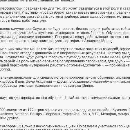
ание аналитики и искусственного интеллекта.
персоналом» предназначен для тех, кто хочет развиваться в этой роли и ста
ководителей. Участники курса разберут, как связывать инструменты управлен
ь с аналитикой, выстраивать системы подбора, адаптации, обучения, мотивац
ьтуру и бренд работодателя.
ового симулятора. Слушатели будут решать бизнес-задачи, работать с кейс
пании, получать обратную связь и защищать итоговый проект. Обучение про
кумами и домашними заданиями. Программы ведут действующие эксперты по
огового проекта выпускники получат сертификат Академии iSpring.
омпаниях заметно меняется: бизнес ждет не только закрытых вакансий, офо
 и понятного вклада в финансовые и операционные результаты. Поэтому мы 
. Слушатели будут учиться говорить с руководителями на языке целей, метр
ь перейти в роль бизнес-партнера по управлению персоналом, для других —
нкцией персонала и увереннее работать с топ-менеджментом», — прокоммен
Spring.
ательные программы для специалистов по корпоративному обучению, управл
х курсов. В портфеле Академии — курсы по созданию онлайн-обучения, упра
с образовательными технологиями и продуктами iSpring.
одуктов для корпоративного обучения. Штаб-квартира компании находится в г
9 000 клиентам из 172 стран эффективно решать задачи по онлайн-обучению.
 Unilever, Siemens, Phillips, Сбербанк, Раффайзен банк, МТС, Мегафон, Альфа
гие другие.
 обзоров G2 Crowd в нескольких номинациях. По отзывам участников сообще