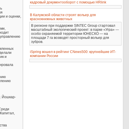
кадровый документооборот с помощью HRlink
ть
ия
В Калужской области строят вольер для
ии и оценки,
краснокнижных животных
В регионе при поддержке SINTEC Group стартовал
ами,
масштабный экологический проект: в парке «Угра» —
ходит
особо охраняемой территории ЮНЕСКО — на
 управлению
площади 7 га возводят просторный вольер для
зубров.
рмленных
iSpring вошел в рейтинг CNews500: крупнейшие ИТ-
сделали
компании России
ик и
тировала
ению
влению
. Йошкар-
 Среди
-Капитал,
ства