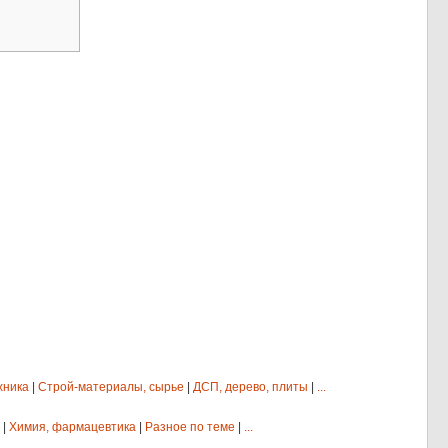
хника
|
Строй-материалы, сырье
|
ДСП, дерево, плиты
|
...
|
Химия, фармацевтика
|
Разное по теме
|
...