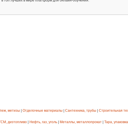
дит в топ лучших в мире платформ для онлайн-обучения.
епеж, метизы
|
Отделочные материалы
|
Сантехника, трубы
|
Строительная те
ГСМ, дизтопливо
|
Нефть, газ, уголь
|
Металлы, металлопрокат
|
Тара, упаковка