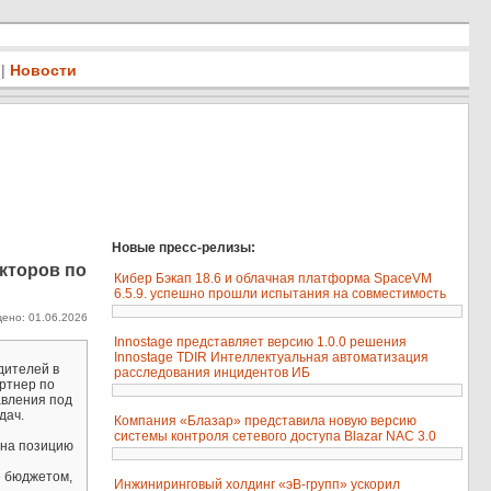
|
Новости
Новые пресс-релизы:
екторов по
Кибер Бэкап 18.6 и облачная платформа SpaceVM
6.5.9. успешно прошли испытания на совместимость
ено: 01.06.2026
Innostage представляет версию 1.0.0 решения
Innostage TDIR Интеллектуальная автоматизация
дителей в
расследования инцидентов ИБ
ртнер по
авления под
дач.
Компания «Блазар» представила новую версию
системы контроля сетевого доступа Blazar NAC 3.0
 на позицию
е бюджетом,
Инжиниринговый холдинг «эВ-групп» ускорил