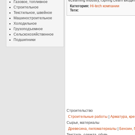
eLearning Industry, iSpring Learn вхо
Газовое, топливное
Категория:
Hi-tech компании
Строительное
Теги:
Текстильное, швейное
Машиностроительное
Холодильное
Грузоподъемное
Сельскохозяйственное
Подшипники
Строительство
Строительные работы
|
Арматура, кр
Сырье, материалы
Древесина, пиломатериалы
|
Бензин, 
Текстиль, одежда, обувь