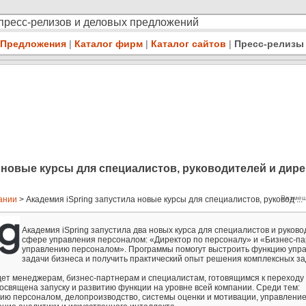
 пресс-релизов и деловых предложений
Предложения
|
Каталог фирм
|
Каталог сайтов
|
Пресс-релизы
а новые курсы для специалистов, руководителей и дир
Размещ
пании
> Академия iSpring запустила новые курсы для специалистов, руковод ...
Академия iSpring запустила два новых курса для специалистов и руково
сфере управления персоналом: «Директор по персоналу» и «Бизнес-па
управлению персоналом». Программы помогут выстроить функцию упр
задачи бизнеса и получить практический опыт решения комплексных за
дет менеджерам, бизнес-партнерам и специалистам, готовящимся к переходу
освящена запуску и развитию функции на уровне всей компании. Среди тем:
ию персоналом, делопроизводство, системы оценки и мотивации, управлени