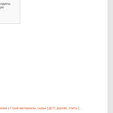
родукты
вую
хника
|
Строй-материалы, сырье
|
ДСП, дерево, плиты
|
...