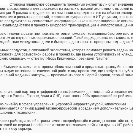
Стороны планируют объединить проектную экспертизу и опыт внедрен
ить возможности для заказчиков из разных отраслей экономики с высокой н
ункции. В рамках сотрудничества компании сосредоточатся на обмене экспер
ициатив и развитии решений, связанных с управлением ИТ‑услугами, сервис
кже предусмотрены совместные консультационные и информационные активн
и взаимодействие в проектах цифровой трансформации и импортозамещения
уют уделить развитию практик, которые помогают компаниям быстрее выст
ентом до внутренних сервисных операций. Такой подход позволяет снижать 
модействие между командами и быстрее адаптировать процессы под задачи 
ьных продуктов, а связанной экосистемы, которая помогает решать задачи к
ожности для совместной работы в проектах, где важны устойчивость ИТ‑лан
тского сервиса», — отметил Игорь Кириченко, президент Naumen.
 объединить сильные стороны обеих компаний и предложить рынку более к
 видим потенциал в совместной работе над проектами, где требуется глубо
 решений в единый контур», — прокомментировал Сергей Карпов, первый зам
ологический партнер в цифровой трансформации для компаний и органов вла
зуют в России, Европе, Азии и СНГ, в частности 20% организаций из рейтинг
вую линейку в сфере управления цифровой инфраструктурой, клиентскими
занимается оптимизацией бизнес-процессов и созданием дополнительной ц
ционных технологий.
лучших работодателей страны: имеет «серебряный» и дважды «золотой» стат
одателей по версии HeadHunter, а также возглавляет рейтинги лучших ИТ-раб
БК и Хабр Карьеры.