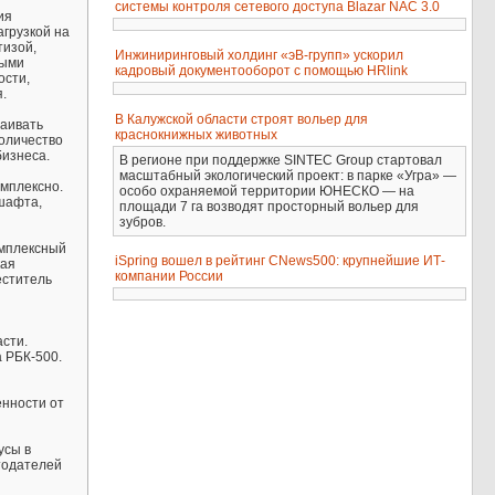
системы контроля сетевого доступа Blazar NAC 3.0
ия
агрузкой на
тизой,
Инжиниринговый холдинг «эВ-групп» ускорил
ными
кадровый документооборот с помощью HRlink
ости,
.
В Калужской области строят вольер для
раивать
краснокнижных животных
количество
бизнеса.
В регионе при поддержке SINTEC Group стартовал
масштабный экологический проект: в парке «Угра» —
омплексно.
особо охраняемой территории ЮНЕСКО — на
дшафта,
площади 7 га возводят просторный вольер для
зубров.
омплексный
iSpring вошел в рейтинг CNews500: крупнейшие ИТ-
кая
компании России
еститель
сти.
а РБК-500.
енности от
усы в
отодателей