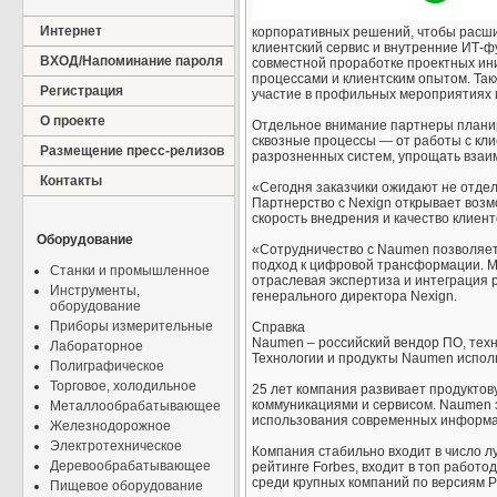
Интернет
корпоративных решений, чтобы расшир
клиентский сервис и внутренние ИТ-ф
ВХОД/Напоминание пароля
совместной проработке проектных ин
процессами и клиентским опытом. Та
Регистрация
участие в профильных мероприятиях 
О проекте
Отдельное внимание партнеры планир
сквозные процессы — от работы с кли
Размещение пресс-релизов
разрозненных систем, упрощать взаи
Контакты
«Сегодня заказчики ожидают не отдел
Партнерство с Nexign открывает возм
скорость внедрения и качество клиен
Оборудование
«Сотрудничество с Naumen позволяет
подход к цифровой трансформации. Мы
Станки и промышленное
отраслевая экспертиза и интеграция
Инструменты,
генерального директора Nexign.
оборудование
Приборы измерительные
Справка
Naumen – российский вендор ПО, техн
Лабораторное
Технологии и продукты Naumen исполь
Полиграфическое
Торговое, холодильное
25 лет компания развивает продукто
коммуникациями и сервисом. Naumen 
Металлообрабатывающее
использования современных информа
Железнодорожное
Электротехническое
Компания стабильно входит в число 
Деревообрабатывающее
рейтинге Forbes, входит в топ работ
среди крупных компаний по версиям Р
Пищевое оборудование