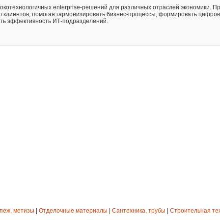
окотехнологичных enterprise-решений для различных отраслей экономики. П
 клиентов, помогая гармонизировать бизнес-процессы, формировать цифро
ать эффективность ИТ-подразделений.
епеж, метизы
|
Отделочные материалы
|
Сантехника, трубы
|
Строительная те