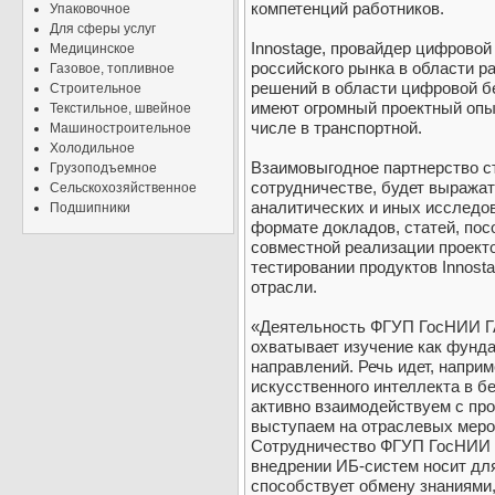
компетенций работников.
Упаковочное
Для сферы услуг
Innostage, провайдер цифровой
Медицинское
российского рынка в области р
Газовое, топливное
решений в области цифровой б
Строительное
имеют огромный проектный опыт
Текстильное, швейное
числе в транспортной.
Машиностроительное
Холодильное
Взаимовыгодное партнерство ст
Грузоподъемное
сотрудничестве, будет выражат
Сельскохозяйственное
аналитических и иных исследов
Подшипники
формате докладов, статей, посо
совместной реализации проекто
тестировании продуктов Innost
отрасли.
«Деятельность ФГУП ГосНИИ Г
охватывает изучение как фунд
направлений. Речь идет, напри
искусственного интеллекта в б
активно взаимодействуем с п
выступаем на отраслевых меро
Сотрудничество ФГУП ГосНИИ ГА
внедрении ИБ-систем носит для
способствует обмену знаниями