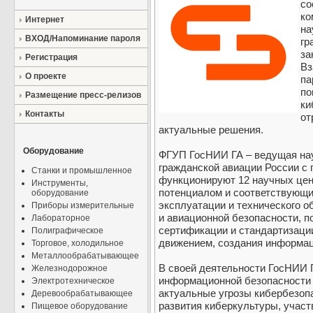
со
ко
Интернет
на
ВХОД/Напоминание пароля
гр
за
Регистрация
Вз
О проекте
па
по
Размещение пресс-релизов
ки
Контакты
от
актуальные решения.
Оборудование
ФГУП ГосНИИ ГА – ведущая нау
гражданской авиации России с 
Станки и промышленное
функционируют 12 научных це
Инструменты,
потенциалом и соответствующи
оборудование
эксплуатации и технического о
Приборы измерительные
и авиационной безопасности, п
Лабораторное
сертификации и стандартизаци
Полиграфическое
движением, создания информа
Торговое, холодильное
Металлообрабатывающее
В своей деятельности ГосНИИ 
Железнодорожное
информационной безопасности 
Электротехническое
актуальные угрозы кибербезоп
Деревообрабатывающее
развития киберкультуры, учас
Пищевое оборудование