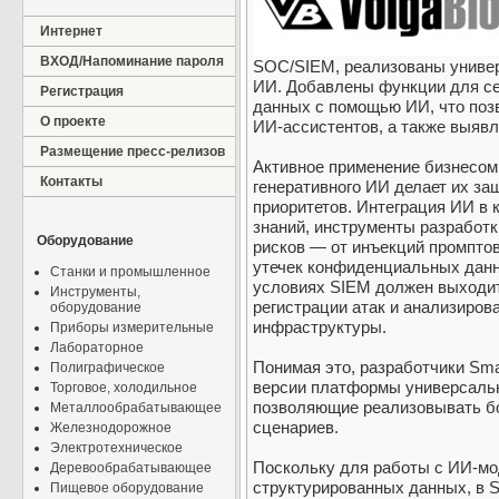
Интернет
ВХОД/Напоминание пароля
SOC/SIEM, реализованы униве
ИИ. Добавлены функции для се
Регистрация
данных с помощью ИИ, что поз
О проекте
ИИ-ассистентов, а также выявл
Размещение пресс-релизов
Активное применение бизнесом
Контакты
генеративного ИИ делает их за
приоритетов. Интеграция ИИ в 
знаний, инструменты разработк
Оборудование
рисков — от инъекций промпто
утечек конфиденциальных дан
Станки и промышленное
условиях SIEM должен выходит
Инструменты,
регистрации атак и анализиров
оборудование
инфраструктуры.
Приборы измерительные
Лабораторное
Понимая это, разработчики Sma
Полиграфическое
версии платформы универсаль
Торговое, холодильное
позволяющие реализовывать б
Металлообрабатывающее
сценариев.
Железнодорожное
Электротехническое
Поскольку для работы с ИИ-мо
Деревообрабатывающее
структурированных данных, в S
Пищевое оборудование