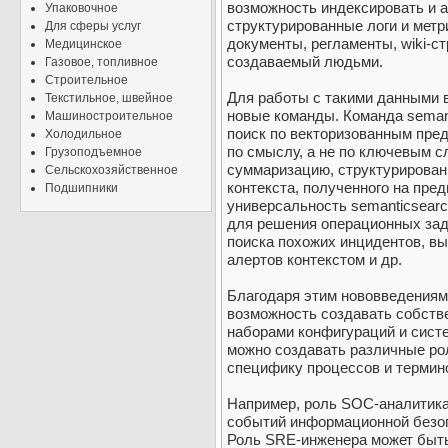
возможность индексировать и а
Упаковочное
структурированные логи и метр
Для сферы услуг
документы, регламенты, wiki-ст
Медицинское
создаваемый людьми.
Газовое, топливное
Строительное
Для работы с такими данными 
Текстильное, швейное
новые команды. Команда seman
Машиностроительное
поиск по векторизованным пре
Холодильное
по смыслу, а не по ключевым с
Грузоподъемное
суммаризацию, структурирован
Сельскохозяйственное
контекста, полученного на пре
Подшипники
универсальность semanticsearc
для решения операционных зад
поиска похожих инцидентов, вы
алертов контекстом и др.
Благодаря этим нововведениям 
возможность создавать собств
наборами конфигураций и сист
можно создавать различные рол
специфику процессов и термин
Например, роль SOC-аналитика
событий информационной безо
Роль SRE-инженера может быть