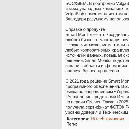
SOC/SIEM. В портфолио VolgaBl
и международных компаниях, в 
VolgaBlob помогает клиентам п
благодаря разумному использо
Справка о продукте
Smart Monitor — это координац
любого бизнеса. Благодаря но
— заказчик может моментальн
любых корпоративных хранилищ
источники данных, повышая ск
решений. Smart Monitor подстр
задачи в области информацион
анализа бизнес-процессов.
С 2021 года решение Smart Mon
программного обеспечения. В 2
рынка по направлениям «Управ
«Управление средствами ИБ» и
по версии CNews. Также в 2025
получила сертификат ФСТЭК Ро
уровню доверия и Техническим
Категория:
Hi-tech компании
Теги: