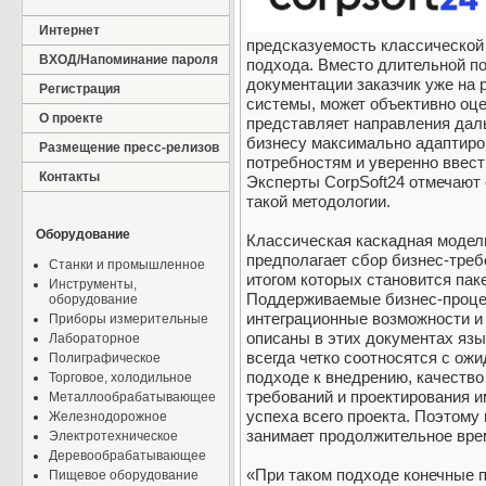
Интернет
предсказуемость классической к
ВХОД/Напоминание пароля
подхода. Вместо длительной по
документации заказчик уже на 
Регистрация
системы, может объективно оце
О проекте
представляет направления дал
бизнесу максимально адаптиро
Размещение пресс-релизов
потребностям и уверенно ввес
Контакты
Эксперты CorpSoft24 отмечают 
такой методологии.
Оборудование
Классическая каскадная модель
предполагает сбор бизнес-треб
Станки и промышленное
итогом которых становится пак
Инструменты,
Поддерживаемые бизнес-проце
оборудование
интеграционные возможности и
Приборы измерительные
описаны в этих документах язы
Лабораторное
всегда четко соотносятся с ож
Полиграфическое
подходе к внедрению, качество
Торговое, холодильное
требований и проектирования и
Металлообрабатывающее
успеха всего проекта. Поэтому
Железнодорожное
занимает продолжительное вре
Электротехническое
Деревообрабатывающее
«При таком подходе конечные п
Пищевое оборудование