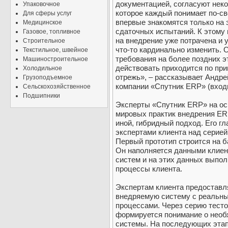
документацией, согласуют неко
Упаковочное
которое каждый понимает по-св
Для сферы услуг
впервые знакомятся только на 
Медицинское
сдаточных испытаний. К этому
Газовое, топливное
на внедрение уже потрачена и 
Строительное
что-то кардинально изменить. 
Текстильное, швейное
требования на более поздних э
Машиностроительное
действовать приходится по при
Холодильное
отрежь», – рассказывает Андре
Грузоподъемное
компании «Спутник ERP» (входи
Сельскохозяйственное
Подшипники
Эксперты «Спутник ERP» на ос
мировых практик внедрения ER
иной, гибридный подход. Его г
экспертами клиента над серие
Первый прототип строится на 
Он наполняется данными клиен
систем и на этих данных выпол
процессы клиента.
Экспертам клиента предоставл
внедряемую систему с реальн
процессами. Через серию тесто
формируется понимание о необ
системы. На последующих этап