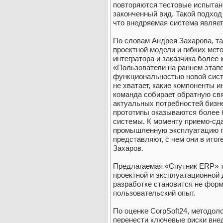
повторяются тестовые испытан
законченный вид. Такой подход
что внедряемая система являе
По словам Андрея Захарова, та
проектной модели и гибких мет
интегратора и заказчика более
«Пользователи на раннем этапе
функциональностью новой систе
не хватает, какие компоненты 
команда собирает обратную свя
актуальных потребностей бизн
прототипы оказываются более 
системы. К моменту приемо-сд
промышленную эксплуатацию п
представляют, с чем они в итог
Захаров.
Предлагаемая «Спутник ERP» т
проектной и эксплуатационной 
разработке становится не форм
пользовательский опыт.
По оценке CorpSoft24, методол
перенести ключевые риски вне