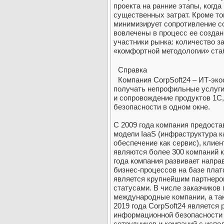
проекта на ранние этапы, когд
существенных затрат. Кроме то
минимизирует сопротивление с
вовлечены в процесс ее создан
участники рынка: количество з
«комфортной методологии» стаб
Справка
Компания CorpSoft24 – ИТ-эко
получать непрофильные услуги
и сопровождение продуктов 1С
безопасности в одном окне.
С 2009 года компания предоста
модели IaaS (инфраструктура к
обеспечение как сервис), кли
являются более 300 компаний к
года компания развивает напра
бизнес-процессов на базе пла
является крупнейшим партнеро
статусами. В числе заказчиков
международные компании, а та
2019 года CorpSoft24 является
информационной безопасности
сотрудников и компаний с исп