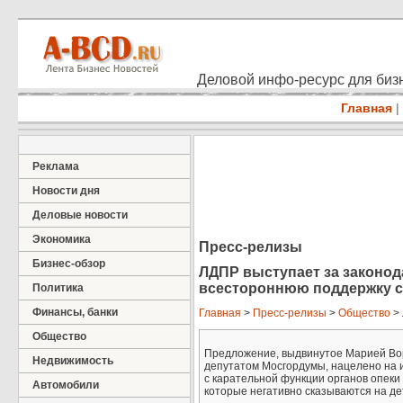
Деловой инфо-ресурс для бизн
Главная
|
Реклама
Новости дня
Деловые новости
Экономика
Пресс-релизы
Бизнес-обзор
ЛДПР выступает за законод
всестороннюю поддержку 
Политика
Финансы, банки
Главная
>
Пресс-релизы
>
Общество
> 
Общество
Предложение, выдвинутое Марией Вор
Недвижимость
депутатом Мосгордумы, нацелено на 
с карательной функции органов опеки
Автомобили
которые негативно сказываются на де