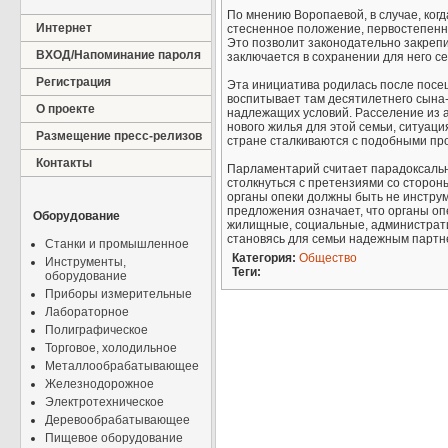
По мнению Воропаевой, в случае, ког
Интернет
стесненное положение, первостепенно
Это позволит законодательно закрепи
ВХОД/Напоминание пароля
заключается в сохранении для него с
Регистрация
Эта инициатива родилась после посе
воспитывает там десятилетнего сына-
О проекте
надлежащих условий. Расселение из а
нового жилья для этой семьи, ситуаци
Размещение пресс-релизов
стране сталкиваются с подобными пр
Контакты
Парламентарий считает парадоксально
столкнуться с претензиями со сторон
органы опеки должны быть не инстру
предложения означает, что органы оп
Оборудование
жилищные, социальные, администрати
становясь для семьи надежным партн
Станки и промышленное
Категория:
Общество
Инструменты,
Теги:
оборудование
Приборы измерительные
Лабораторное
Полиграфическое
Торговое, холодильное
Металлообрабатывающее
Железнодорожное
Электротехническое
Деревообрабатывающее
Пищевое оборудование