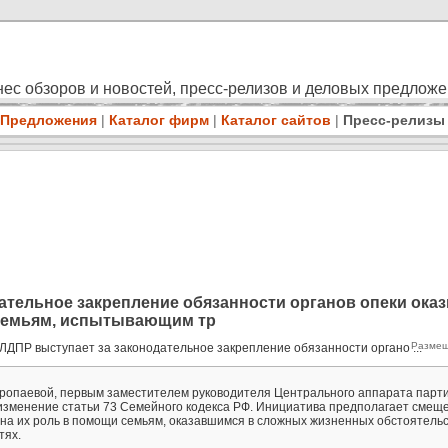
ес обзоров и новостей, пресс-релизов и деловых предлож
Предложения
|
Каталог фирм
|
Каталог сайтов
|
Пресс-релизы
ательное закрепление обязанности органов опеки ока
семьям, испытывающим тр
Размещ
ЛДПР выступает за законодательное закрепление обязанности органо ...
опаевой, первым заместителем руководителя Центрального аппарата парти
изменение статьи 73 Семейного кодекса РФ. Инициатива предполагает смещ
 на их роль в помощи семьям, оказавшимся в сложных жизненных обстоятельс
тях.