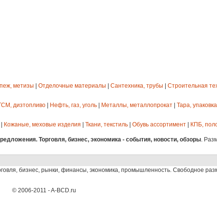
епеж, метизы
|
Отделочные материалы
|
Сантехника, трубы
|
Строительная те
ГСМ, дизтопливо
|
Нефть, газ, уголь
|
Металлы, металлопрокат
|
Тара, упаковка
|
Кожаные, меховые изделия
|
Ткани, текстиль
|
Обувь ассортимент
|
КПБ, пол
едложения. Торговля, бизнес, экономика - события, новости, обзоры
. Раз
рговля, бизнес, рынки, финансы, экономика, промышленность. Свободное ра
© 2006-2011 - A-BCD.ru