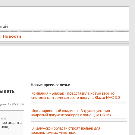
ений
|
Новости
Новые пресс-релизы:
зывать
Компания «Блазар» представила новую версию
системы контроля сетевого доступа Blazar NAC 3.0
ено: 12.05.2026
Инжиниринговый холдинг «эВ-групп» ускорил
кадровый документооборот с помощью HRlink
и и
ение акцента
твах,
В Калужской области строят вольер для
краснокнижных животных