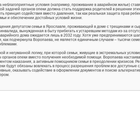
да неблагоприятные условия (например, проживание в аварийном жилье) ставя
й задачей органов опеки должна стать поддержка родителей в решении эти
ть принцип содействия вместо давления, так как реальная защита прав ребе
емьи и обеспечении достойных условий жизни.
щения депутатом семьи в Ярославле, проживающей в доме с трещинами и сы
инвалида, вынужденная в быту прибегать к устаревшим методам из-за отсут
варийного дома ожидается лишь в 2032 году. Хотя уже предпринимаются шаг
я, как подчеркнула Воропаева, не является единичным случаем – тысячи семе
облемами.
й и негуманной логику, при которой семьи, живущие в экстремальных услови
ы органов опеки вместо получения необходимой помощи. Воропаева настаива
ментом наказания, а активным помощником семьи в преодолении кризисов. Р
еки будут обязаны вовлекать в процесс разрешения проблем все доступные 
вные, оказывать содействие в оформлении документов и поиске альтернатив
ером.