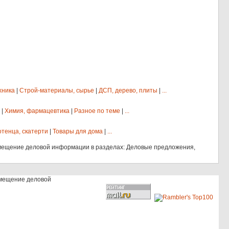
хника
|
Строй-материалы, сырье
|
ДСП, дерево, плиты
|
...
|
Химия, фармацевтика
|
Разное по теме
|
...
отенца, скатерти
|
Товары для дома
|
...
мещение деловой информации в разделах: Деловые предложения,
змещение деловой