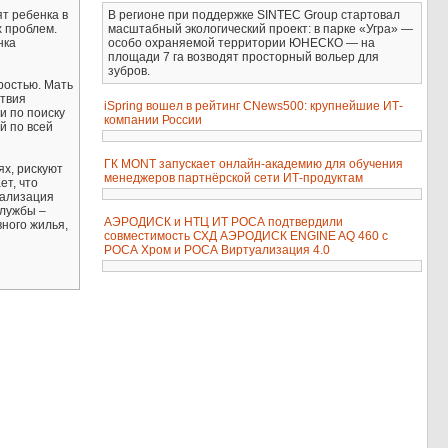
В регионе при поддержке SINTEC Group стартовал
т ребенка в
масштабный экологический проект: в парке «Угра» —
х проблем.
особо охраняемой территории ЮНЕСКО — на
нка
площади 7 га возводят просторный вольер для
зубров.
ростью. Мать
ствия
iSpring вошел в рейтинг CNews500: крупнейшие ИТ-
и по поиску
компании России
й по всей
ГК MONT запускает онлайн-академию для обучения
ях, рискуют
менеджеров партнёрской сети ИТ-продуктам
ет, что
еализация
службы –
АЭРОДИСК и НТЦ ИТ РОСА подтвердили
ного жилья,
совместимость СХД АЭРОДИСК ENGINE AQ 460 с
РОСА Хром и РОСА Виртуализация 4.0