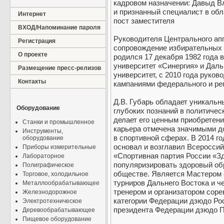
кадровом назначении: Давыд В
и признанный специалист в обл
Интернет
пост заместителя
ВХОД/Напоминание пароля
Руководителя Центрального апп
Регистрация
сопровождение избирательных
О проекте
родился 17 декабря 1982 года 
университет «Синергия» и Дал
Размещение пресс-релизов
университет, с 2010 года руко
Контакты
кампаниями федерального и рег
Д.В. Губарь обладает уникальн
Оборудование
глубоких познаний в политическ
делает его ценным приобретен
Станки и промышленное
карьера отмечена значимыми до
Инструменты,
в спортивной сферах. В 2014 го
оборудование
основал и возглавил Всеросси
Приборы измерительные
«Спортивная партия России «З
Лабораторное
популяризировать здоровый об
Полиграфическое
обществе. Является Мастером 
Торговое, холодильное
турниров Дальнего Востока и ч
Металлообрабатывающее
тренером и организатором соре
Железнодорожное
категории Федерации дзюдо Росс
Электротехническое
президента Федерации дзюдо П
Деревообрабатывающее
Пищевое оборудование