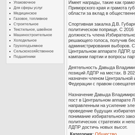
Имеет награды, такие как грам
Упаковочное
Приморского края и грамота гу
Для сферы услуг
области за вклад в общественн
Медицинское
Газовое, топливное
Спортивная закалка Д.В. Губаря
Строительное
политическом поприще. С 2016 
Текстильное, швейное
должность члена Избирательно
Машиностроительное
решающего голоса, получив бе
Холодильное
администрирования выборов. С 
Грузоподъемное
Центральном аппарате ЛДПР, г
Сельскохозяйственное
кампании партии и вопросы пар
Подшипники
Деятельность Давыда Владими
позиций ЛДПР на местах. В 20
назначен членом Центральной 
Федерации с правом совещател
Назначение Давыда Владимиров
пост в Центральном аппарате 
направленным на усиление эле
проведение будущих избирател
понимание избирательного зако
политических стратегиях и неп
ЛДПР достичь новых высот.
Категория:
Общество