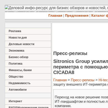
Деловой инфо-ресурс для бизнес обзоров и новостей,
Главная
|
Предложения
|
Каталог 
Реклама
Новости дня
Деловые новости
Экономика
Пресс-релизы
Бизнес-обзор
Sitronics Group усили
Политика
периметра с помощью
Финансы, банки
CICADA8
Общество
Главная
>
Пресс-релизы
>
Hi-te
Недвижимость
защиту внешнего ИТ-периметра с
Автомобили
Переход на новое решение поз
ИТ-ландшафтом и полностью л
Интернет
компании.
ВХОД/Напоминание пароля