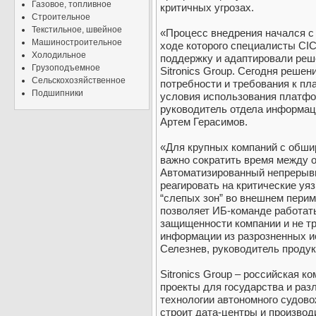
Газовое, топливное
критичных угрозах.
Строительное
Текстильное, швейное
«Процесс внедрения начался с 
Машиностроительное
ходе которого специалисты CI
Холодильное
поддержку и адаптировали реш
Грузоподъемное
Sitronics Group. Сегодня реше
Сельскохозяйственное
потребности и требования к пл
Подшипники
условия использования платфо
руководитель отдела информаци
Артем Герасимов.
«Для крупных компаний с обши
важно сократить время между о
Автоматизированный непрерывн
реагировать на критические уя
“слепых зон” во внешнем перим
позволяет ИБ-команде работать
защищенности компании и не т
информации из разрозненных и
Селезнев, руководитель проду
Sitronics Group – российская 
проекты для государства и раз
технологии автономного судово
строит дата-центры и производ