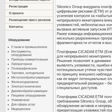
Sitronics Group внедрила плат
Регистрация
цифровыми рисками (ETM) от 
О проекте
усиления контроля за «забытым
непрерывного мониторинга вне
Размещение пресс-релизов
уязвимостей, небезопасных ко
Контакты
вызвана активным запуском ИТ
Ранее команда информационной
несколько разрозненных прогр
Оборудование
фрагментарности отчетов и выс
Станки и промышленное
Платформа CICADA8 ETM (Exter
Инструменты,
оборудование
для непрерывного мониторинга
Приборы измерительные
Решение позволяет в динамике 
Лабораторное
выявлять уязвимости, ошибки 
Полиграфическое
потенциальные утечки чувстви
Торговое, холодильное
по принципу внешнего наблюдат
Металлообрабатывающее
как ее видят потенциальные з
Железнодорожное
предварительной разведки – бе
Электротехническое
специальных доступов.
Деревообрабатывающее
Пищевое оборудование
Платформа CICADA8 ETM полн
Упаковочное
требованиям Sitronics Group, 
Для сферы услуг
обнаружение активов и непреры
Медицинское
приоритизации уязвимостей по