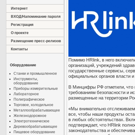
Интернет
ВХОД/Напоминание пароля
Регистрация
О проекте
Размещение пресс-релизов
Контакты
Помимо HRlink, в него включи
организаций, учреждений здрав
Оборудование
государственные сервисы, сер
Станки и промышленное
официальных органов власти и
Инструменты,
оборудование
В Минцифры РФ отметили, что 
Приборы измерительные
требованиям безопасности и и
Лабораторное
размещенные на территории Ро
Полиграфическое
Торговое, холодильное
«Мы внимательно отслеживаем
Металлообрабатывающее
все, чтобы наши продукты ост
Железнодорожное
в любых обстоятельствах. Вклю
Электротехническое
подтверждает, что HRlink полн
Деревообрабатывающее
законодательства и обеспечива
Пищевое оборудование