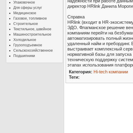
надежности при работе данным
Упаковочное
директор HRlink Данила Мороги
Для сферы услуг
Медицинское
Справка
Газовое, топливное
HRlink (входит в HR-экосистему
Строительное
ЭДО. Флагманское решение вен
Текстильное, швейное
компаниям перейти на безбума
Машиностроительное
автоматизировать полный жизн
Холодильное
удаленный найм и пребординг. 
Грузоподъемное
выстраивает комплексный серв
Сельскохозяйственное
нормативной базы для запуска
Подшипники
техническую поддержку систем
этапах использования платфор
Категория:
Hi-tech компании
Теги: