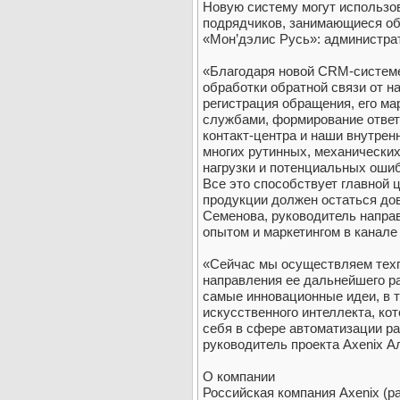
Новую систему могут использов
подрядчиков, занимающиеся об
«Мон’дэлис Русь»: администрат
«Благодаря новой CRM-системе
обработки обратной связи от н
регистрация обращения, его м
службами, формирование ответ
контакт-центра и наши внутре
многих рутинных, механических
нагрузки и потенциальных ошиб
Все это способствует главной 
продукции должен остаться до
Семенова, руководитель напра
опытом и маркетингом в канале
«Сейчас мы осуществляем тех
направления ее дальнейшего р
самые инновационные идеи, в 
искусственного интеллекта, к
себя в сфере автоматизации ра
руководитель проекта Axenix А
О компании
Российская компания Axenix (р