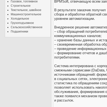
BPMSoft, отвечающую всем за
Газовое, топливное
Строительное
В результате заказчик получи
Текстильное, швейное
сбора и обработки обратной св
Машиностроительное
уровнем автоматизации.
Холодильное
Грузоподъемное
Внедренное решение автомати
Сельскохозяйственное
– сбор обращений потребителей
Подшипники
коммуникационных каналов;
– хранение базы данных и исто
– своевременная обработка обр
– проведение информационных
– формирование отчетов и даш
потребителями.
Система интегрирована с корп
смежными сервисами (DaData, 
источниками обращений: формой
в социальных сетях, электронно
статистика по обращениям сохр
позволяет использовать накоп
обслуживания, формирования от
также появился механизм пров
и рассылок.