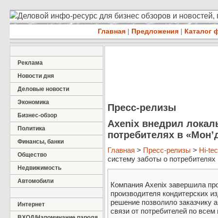
Деловой инфо-ресурс для бизнес обзоров и новостей,
Главная
|
Предложения
|
Каталог 
Реклама
Новости дня
Деловые новости
Экономика
Пресс-релизы
Бизнес-обзор
Axenix внедрил локал
Политика
потребителях в «Мон’
Финансы, банки
Главная
>
Пресс-релизы
>
Hi-te
Общество
систему заботы о потребителях в
Недвижимость
Автомобили
Компания Axenix завершила пр
производителя кондитерских и
решение позволило заказчику 
Интернет
связи от потребителей по всем
ВХОД/Напоминание пароля