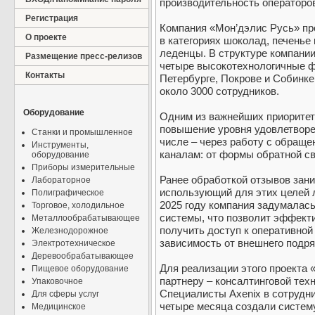
производительность операторов
Регистрация
Компания «Мон’дэлис Русь» пр
О проекте
в категориях шоколад, печенье 
леденцы. В структуре компани
Размещение пресс-релизов
четыре высокотехнологичные ф
Контакты
Петербурге, Покрове и Собинк
около 3000 сотрудников.
Оборудование
Одним из важнейших приоритет
повышение уровня удовлетворе
Станки и промышленное
числе – через работу с обращ
Инструменты,
каналам: от формы обратной св
оборудование
Приборы измерительные
Ранее обработкой отзывов зани
Лабораторное
использующий для этих целей 
Полиграфическое
2025 году компания задумалас
Торговое, холодильное
системы, что позволит эффекти
Металлообрабатывающее
получить доступ к оперативной 
Железнодорожное
зависимость от внешнего подря
Электротехническое
Деревообрабатывающее
Для реализации этого проекта 
Пищевое оборудование
партнеру – консалтинговой тех
Упаковочное
Специалисты Axenix в сотрудни
Для сферы услуг
четыре месяца создали систе
Медицинское