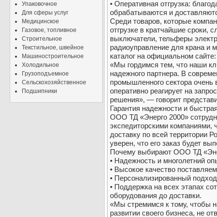
• Оперативная отгрузка: благод
Упаковочное
обрабатываются и доставляютс
Для сферы услуг
Среди товаров, которые компан
Медицинское
отгрузке в кратчайшие сроки, 
Газовое, топливное
выключатели, тельферы электр
Строительное
радиоуправление для крана и м
Текстильное, швейное
каталог на официальном сайте: h
Машиностроительное
«Мы гордимся тем, что наши кл
Холодильное
надежного партнера. В соврем
Грузоподъемное
промышленного сектора очень 
Сельскохозяйственное
оперативно реагирует на запро
Подшипники
решения», — говорит представ
Гарантия надежности и быстра
ООО ТД «Энерго 2000» сотрудн
экспедиторскими компаниями, 
доставку по всей территории Р
уверен, что его заказ будет вы
Почему выбирают ООО ТД «Эне
• Надежность и многолетний оп
• Высокое качество поставляем
• Персонализированный подход
• Поддержка на всех этапах со
оборудования до доставки.
«Мы стремимся к тому, чтобы 
развитии своего бизнеса, не о