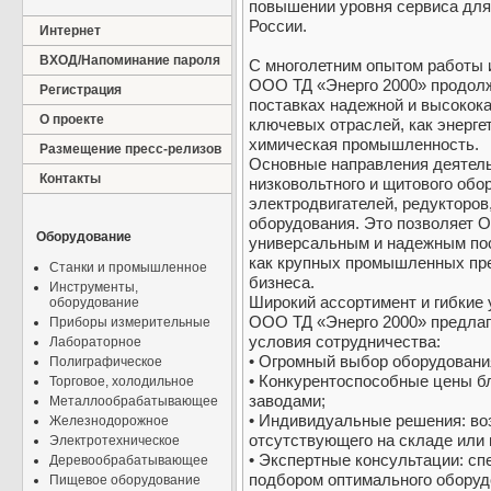
повышении уровня сервиса дл
России.
Интернет
ВХОД/Напоминание пароля
С многолетним опытом работы и
ООО ТД «Энерго 2000» продолж
Регистрация
поставках надежной и высокок
О проекте
ключевых отраслей, как энерге
химическая промышленность.
Размещение пресс-релизов
Основные направления деятель
Контакты
низковольтного и щитового обо
электродвигателей, редукторов
оборудования. Это позволяет 
Оборудование
универсальным и надежным пос
как крупных промышленных пре
Станки и промышленное
бизнеса.
Инструменты,
Широкий ассортимент и гибкие 
оборудование
ООО ТД «Энерго 2000» предлаг
Приборы измерительные
условия сотрудничества:
Лабораторное
• Огромный выбор оборудовани
Полиграфическое
• Конкурентоспособные цены б
Торговое, холодильное
заводами;
Металлообрабатывающее
• Индивидуальные решения: во
Железнодорожное
отсутствующего на складе или 
Электротехническое
• Экспертные консультации: сп
Деревообрабатывающее
подбором оптимального оборуд
Пищевое оборудование