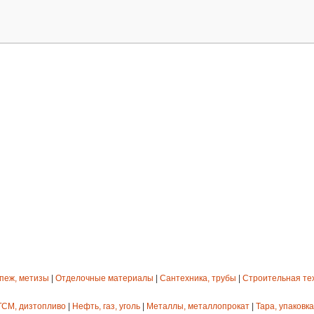
епеж, метизы
|
Отделочные материалы
|
Сантехника, трубы
|
Строительная те
ГСМ, дизтопливо
|
Нефть, газ, уголь
|
Металлы, металлопрокат
|
Тара, упаковка