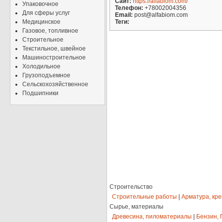
Сайт:
https://alfabiom.com/
Упаковочное
Телефон:
+78002004356
Для сферы услуг
Email:
post@alfabiom.com
Медицинское
Теги:
Газовое, топливное
Строительное
Текстильное, швейное
Машиностроительное
Холодильное
Грузоподъемное
Сельскохозяйственное
Подшипники
Строительство
Строительные работы
|
Арматура, кр
Сырье, материалы
Древесина, пиломатериалы
|
Бензин, 