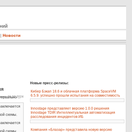
ений
|
Новости
Новые пресс-релизы:
ия
Кибер Бэкап 18.6 и облачная платформа SpaceVM
6.5.9. успешно прошли испытания на совместимость
ено: 31.07.2024
ервально ...
 заключается
Innostage представляет версию 1.0.0 решения
Innostage TDIR Интеллектуальная автоматизация
кой схемы.
расследования инцидентов ИБ
 заключается
Компания «Блазар» представила новую версию
кой схемы.