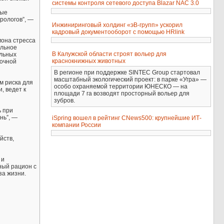
системы контроля сетевого доступа Blazar NAC 3.0
рые
рологов”, —
Инжиниринговый холдинг «эВ-групп» ускорил
кадровый документооборот с помощью HRlink
мона стресса
ельное
В Калужской области строят вольер для
ельных
краснокнижных животных
рочной
В регионе при поддержке SINTEC Group стартовал
масштабный экологический проект: в парке «Угра» —
м риска для
особо охраняемой территории ЮНЕСКО — на
, ведет к
площади 7 га возводят просторный вольер для
зубров.
ь при
нь”, —
iSpring вошел в рейтинг CNews500: крупнейшие ИТ-
компании России
йств,
 и
ный рацион с
за жизни.