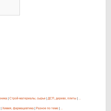
хника
|
Строй-материалы, сырье
|
ДСП, дерево, плиты
|
...
|
Химия, фармацевтика
|
Разное по теме
|
...