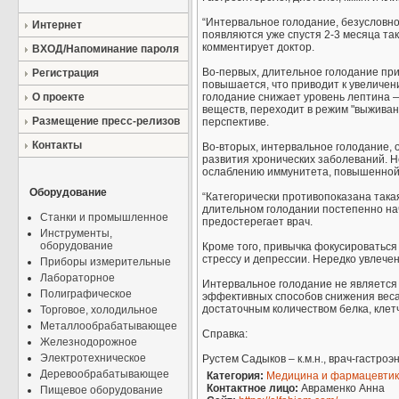
“Интервальное голодание, безусловно
Интернет
появляются уже спустя 2-3 месяца та
комментирует доктор.
ВХОД/Напоминание пароля
Во-первых, длительное голодание пр
Регистрация
повышается, что приводит к увеличени
О проекте
голодание снижает уровень лептина 
веществ, переходит в режим "выживан
Размещение пресс-релизов
перспективе.
Контакты
Во-вторых, интервальное голодание, 
развития хронических заболеваний. Н
ослаблению иммунитета, повышенной 
Оборудование
“Категорически противопоказана такая
длительном голодании постепенно на
Станки и промышленное
предостерегает врач.
Инструменты,
оборудование
Кроме того, привычка фокусироваться
стрессу и депрессии. Нередко увлечен
Приборы измерительные
Лабораторное
Интервальное голодание не является 
Полиграфическое
эффективных способов снижения веса
достаточным количеством белка, клет
Торговое, холодильное
Металлообрабатывающее
Справка:
Железнодорожное
Электротехническое
Рустем Садыков – к.м.н., врач-гастроэ
Деревообрабатывающее
Категория:
Медицина и фармацевти
Контактное лицо:
Авраменко Анна
Пищевое оборудование