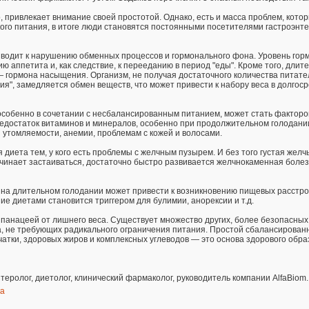
, привлекает внимание своей простотой. Однако, есть и масса проблем, кото
кого питания, в итоге люди становятся постоянными посетителями гастроэнте
иводит к нарушению обменных процессов и гормонального фона. Уровень гор
ю аппетита и, как следствие, к перееданию в период "еды". Кроме того, длит
— гормона насыщения. Организм, не получая достаточного количества питат
ия", замедляется обмен веществ, что может привести к набору веса в долгос
особенно в сочетании с несбалансированным питанием, может стать факторо
едостаток витаминов и минералов, особенно при продолжительном голодании
утомляемости, анемии, проблемам с кожей и волосами.
 диета тем, у кого есть проблемы с желчным пузырем. И без того густая желч
чинает застаиваться, достаточно быстро развивается желчнокаменная болез
 на длительном голодании может привести к возникновению пищевых расстро
ие диетами становится триггером для булимии, анорексии и т.д.
панацеей от лишнего веса. Существует множество других, более безопасных
, не требующих радикального ограничения питания. Простой сбалансирован
чатки, здоровых жиров и комплексных углеводов — это основа здорового обра
нтеролог, диетолог, клинический фармаколог, руководитель компании AlfaBiom.
ка