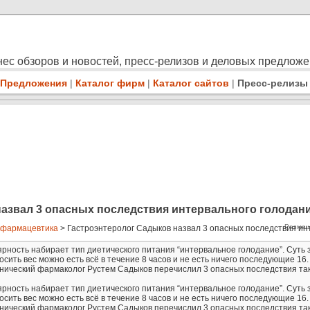
ес обзоров и новостей, пресс-релизов и деловых предлож
Предложения
|
Каталог фирм
|
Каталог сайтов
|
Пресс-релизы
азвал 3 опасных последствия интервального голодан
Размещ
 фармацевтика
> Гастроэнтеролог Садыков назвал 3 опасных последствия инт
рность набирает тип диетического питания “интервальное голодание”. Суть
росить вес можно есть всё в течение 8 часов и не есть ничего последующие 16.
клинический фармаколог Рустем Садыков перечислил 3 опасных последствия та
рность набирает тип диетического питания “интервальное голодание”. Суть
росить вес можно есть всё в течение 8 часов и не есть ничего последующие 16.
клинический фармаколог Рустем Садыков перечислил 3 опасных последствия та