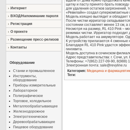
Вдали от дома нужно продолжать каче
щетку и пасту принято брать повсюду 
Интернет
для удаления остатков загрязнений, 
«Ревилайн» создал суперкомпактные 
ВХОД/Напоминание пароля
Модель изящно выглядит и обладает т
После чистки ирригатор складывается
Регистрация
состоянии составляет менее 13 см, а 
Несмотря на размер, RL 410 Pink – м
О проекте
режимах чистки. Ирригатор подходит 
Модель работает на аккумуляторе. Од
Размещение пресс-релизов
К устройству прилагаются 4 сменные 
Благодаря RL 410 Pink удастся эффек
Контакты
гингивита.
Модель доступна в сочинском филиале на
Адрес представительства: г. Сочи, ул.
Телефоны: +7(862) 227-09-90, 8(988) 1
Оборудование
Электронная почта: sale@revyline.ru
Станки и промышленное
Категория:
Медицина и фармацевти
Теги:
Инструменты,
оборудование
Приборы измерительные
Лабораторное
Полиграфическое
Торговое, холодильное
Металлообрабатывающее
Железнодорожное
Электротехническое
Деревообрабатывающее
Пищевое оборудование