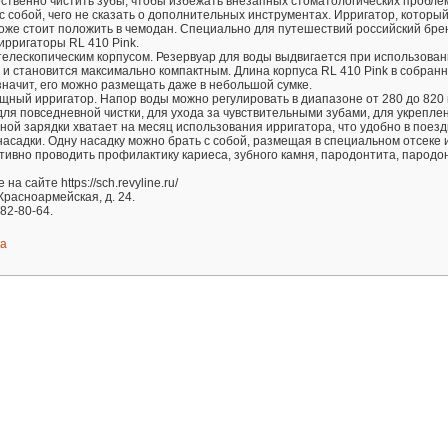
ственно чистить зубы, чтобы избежать внезапных стоматологических пробле
с собой, чего не сказать о дополнительных инструментах. Ирригатор, которы
тоже стоит положить в чемодан. Специально для путешествий российский бре
ирригаторы RL 410 Pink.
елескопическим корпусом. Резервуар для воды выдвигается при использован
 и становится максимально компактным. Длина корпуса RL 410 Pink в собран
значит, его можно размещать даже в небольшой сумке.
ощный ирригатор. Напор воды можно регулировать в диапазоне от 280 до 820 
для повседневной чистки, для ухода за чувствительными зубами, для укрепле
ной зарядки хватает на месяц использования ирригатора, что удобно в поезд
насадки. Одну насадку можно брать с собой, размещая в специальном отсеке 
тивно проводить профилактику кариеса, зубного камня, пародонтита, пародо
 сайте https://sch.revyline.ru/
 Красноармейская, д. 24.
82-80-64.
ка