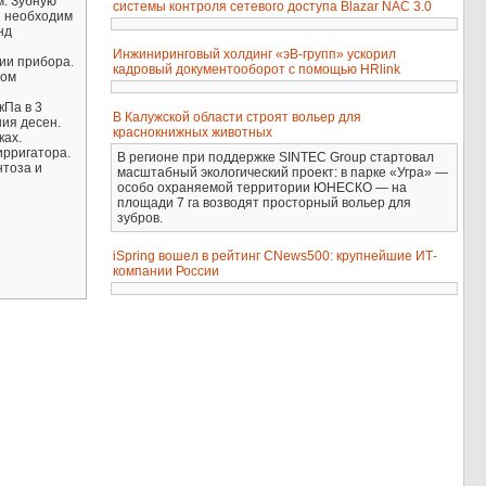
м. Зубную
системы контроля сетевого доступа Blazar NAC 3.0
й необходим
нд
Инжиниринговый холдинг «эВ-групп» ускорил
ии прибора.
кадровый документооборот с помощью HRlink
ном
кПа в 3
В Калужской области строят вольер для
ния десен.
краснокнижных животных
ках.
ирригатора.
В регионе при поддержке SINTEC Group стартовал
нтоза и
масштабный экологический проект: в парке «Угра» —
особо охраняемой территории ЮНЕСКО — на
площади 7 га возводят просторный вольер для
зубров.
iSpring вошел в рейтинг CNews500: крупнейшие ИТ-
компании России