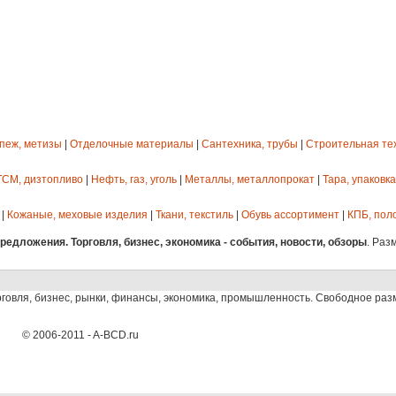
епеж, метизы
|
Отделочные материалы
|
Сантехника, трубы
|
Строительная те
ГСМ, дизтопливо
|
Нефть, газ, уголь
|
Металлы, металлопрокат
|
Тара, упаковка
|
Кожаные, меховые изделия
|
Ткани, текстиль
|
Обувь ассортимент
|
КПБ, пол
едложения. Торговля, бизнес, экономика - события, новости, обзоры
. Раз
рговля, бизнес, рынки, финансы, экономика, промышленность. Свободное ра
© 2006-2011 - A-BCD.ru