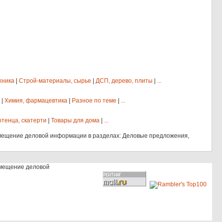
хника
|
Строй-материалы, сырье
|
ДСП, дерево, плиты
|
...
|
Химия, фармацевтика
|
Разное по теме
|
...
отенца, скатерти
|
Товары для дома
|
...
мещение деловой информации в разделах: Деловые предложения,
змещение деловой