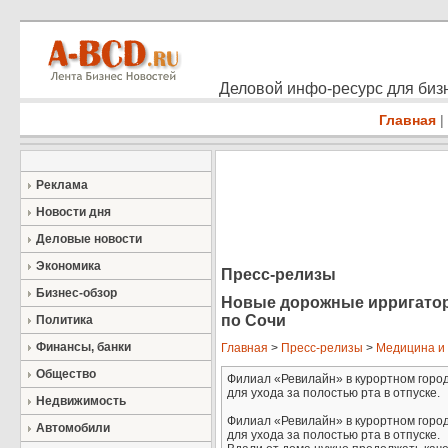
Деловой инфо-ресурс для бизн
Главная
|
Реклама
Новости дня
Деловые новости
Экономика
Пресс-релизы
Бизнес-обзор
Новые дорожные ирригаторы
по Сочи
Политика
Финансы, банки
Главная
>
Пресс-релизы
>
Медицина и
Общество
Филиал «Ревилайн» в курортном горо
для ухода за полостью рта в отпуске.
Недвижимость
Филиал «Ревилайн» в курортном горо
Автомобили
для ухода за полостью рта в отпуске.