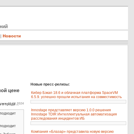
ений
|
Новости
Новые пресс-релизы:
ной цене
Кибер Бэкап 18.6 и облачная платформа SpaceVM
6.5.9. успешно прошли испытания на совместимость
ено: 22.06.2024
в прода ...
Innostage представляет версию 1.0.0 решения
 подходит
Innostage TDIR Интеллектуальная автоматизация
расследования инцидентов ИБ
 подходит
Компания «Блазар» представила новую версию