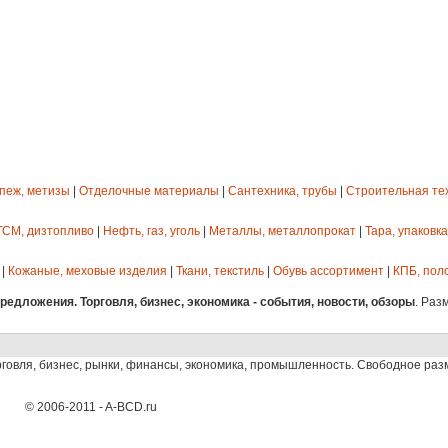
епеж, метизы
|
Отделочные материалы
|
Сантехника, трубы
|
Строительная те
ГСМ, дизтопливо
|
Нефть, газ, уголь
|
Металлы, металлопрокат
|
Тара, упаковка
|
Кожаные, меховые изделия
|
Ткани, текстиль
|
Обувь ассортимент
|
КПБ, пол
едложения. Торговля, бизнес, экономика - события, новости, обзоры
. Раз
рговля, бизнес, рынки, финансы, экономика, промышленность. Свободное ра
© 2006-2011 - A-BCD.ru