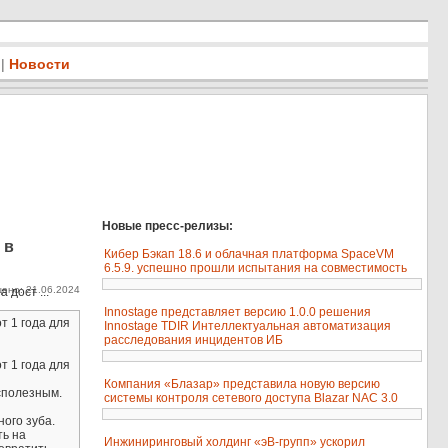
|
Новости
Новые пресс-релизы:
 в
Кибер Бэкап 18.6 и облачная платформа SpaceVM
6.5.9. успешно прошли испытания на совместимость
ено: 21.06.2024
 дост ...
Innostage представляет версию 1.0.0 решения
т 1 года для
Innostage TDIR Интеллектуальная автоматизация
расследования инцидентов ИБ
т 1 года для
Компания «Блазар» представила новую версию
сполезным.
системы контроля сетевого доступа Blazar NAC 3.0
ого зуба.
ть на
Инжиниринговый холдинг «эВ-групп» ускорил