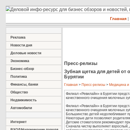
Деловой инфо-ресурс для бизнес обзоров и новостей,
Главная
|
Реклама
Новости дня
Деловые новости
Экономика
Пресс-релизы
Бизнес-обзор
Зубная щетка для детей от о
Бурятии
Политика
Финансы, банки
Главная
>
Пресс-релизы
>
Медицина и
Общество
Филиал «Ревилайн» в Бурятии предста
качественного очищения молочных зу
Недвижимость
Филиал «Ревилайн» в Бурятии предста
Автомобили
качественного очищения молочных зу
Большинство детей недолюбливают пр
Некоторые дети позволяют родителям 
Интернет
Детские стоматологи рекомендуют при
Сначала чистку выполняет взрослый,
ВХОД/Напоминание пароля