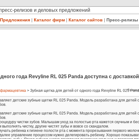
 пресс-релизов и деловых предложений
Предложения
|
Каталог фирм
|
Каталог сайтов
|
Пресс-релизы
дного года Revyline RL 025 Panda доступна с доставкой
Размещ
 фармацевтика
> Зубная щетка для детей от одного года Revyline RL 025 Panda
вляет детские зубные щетки RL 025 Panda. Модель разработана для детей о
бов.
вляет детские зубные щетки RL 025 Panda. Модель разработана для детей о
бов.
оцедуру чистки зубов. Малышам уход за полостью рта кажется скучным и бе
выполнять чистку, другие чистят зубы и вовсе со скандалом.
учать ребенка к гигиене полости рта с момента прорезывания первого молочн
 далее управление процессом нужно делегировать ребенку. Хорошо показыва