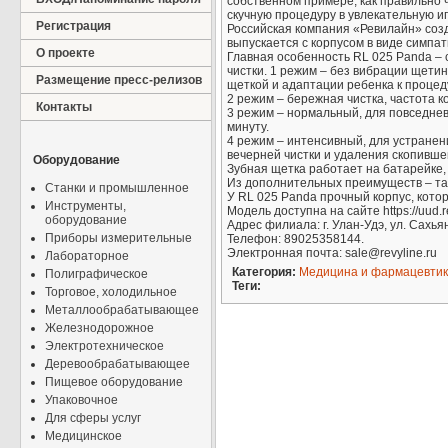
собственном примере, как правильно 
скучную процедуру в увлекательную иг
Регистрация
Российская компания «Ревилайн» соз
выпускается с корпусом в виде симпат
О проекте
Главная особенность RL 025 Panda – 
чистки. 1 режим – без вибрации щетин
Размещение пресс-релизов
щеткой и адаптации ребенка к процед
2 режим – бережная чистка, частота к
Контакты
3 режим – нормальный, для повседнев
минуту.
4 режим – интенсивный, для устранен
вечерней чистки и удаления скопившег
Оборудование
Зубная щетка работает на батарейке, 
Из дополнительных преимуществ – тай
Станки и промышленное
У RL 025 Panda прочный корпус, котор
Инструменты,
Модель доступна на сайте https://uud.re
оборудование
Адрес филиала: г. Улан-Удэ, ул. Сахьян
Приборы измерительные
Телефон: 89025358144.
Электронная почта: sale@revyline.ru
Лабораторное
Категория:
Медицина и фармацевти
Полиграфическое
Теги:
Торговое, холодильное
Металлообрабатывающее
Железнодорожное
Электротехническое
Деревообрабатывающее
Пищевое оборудование
Упаковочное
Для сферы услуг
Медицинское