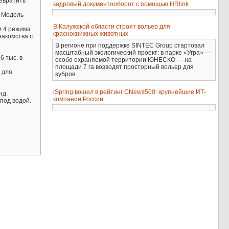
евратить
кадровый документооборот с помощью HRlink
. Модель
В Калужской области строят вольер для
и 4 режима
краснокнижных животных
накомства с
В регионе при поддержке SINTEC Group стартовал
масштабный экологический проект: в парке «Угра» —
6 тыс. в
особо охраняемой территории ЮНЕСКО — на
площади 7 га возводят просторный вольер для
 для
зубров.
iSpring вошел в рейтинг CNews500: крупнейшие ИТ-
нд.
компании России
под водой.