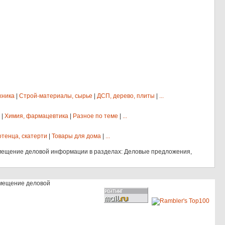
хника
|
Строй-материалы, сырье
|
ДСП, дерево, плиты
|
...
|
Химия, фармацевтика
|
Разное по теме
|
...
отенца, скатерти
|
Товары для дома
|
...
мещение деловой информации в разделах: Деловые предложения,
змещение деловой