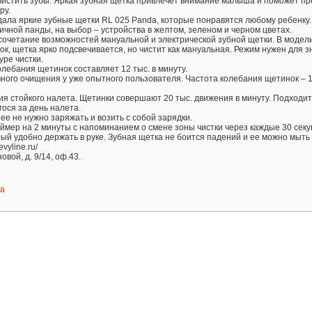
чистить зубы. Яркая зубная щетка привлечет внимание малыша и поможет пр
ру.
дала яркие зубные щетки RL 025 Panda, которые понравятся любому ребенку
ичной панды, на выбор – устройства в желтом, зеленом и черном цветах.
сочетание возможностей мануальной и электрической зубной щетки. В модел
ок, щетка ярко подсвечивается, но чистит как мануальная. Режим нужен для з
уре чистки.
олебания щетинок составляет 12 тыс. в минуту.
ного очищения у уже опытного пользователя. Частота колебания щетинок – 1
ия стойкого налета. Щетинки совершают 20 тыс. движения в минуту. Подходит
ося за день налета.
ее не нужно заряжать и возить с собой зарядки.
мер на 2 минуты с напоминанием о смене зоны чистки через каждые 30 секу
ый удобно держать в руке. Зубная щетка не боится падений и ее можно мыть 
vyline.ru/
овой, д. 9/14, оф.43.
ка