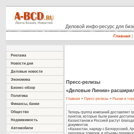
Деловой инфо-ресурс для бизн
Главная
|
Реклама
Новости дня
Деловые новости
Экономика
Пресс-релизы
Бизнес-обзор
«Деловые Линии» расширил
Политика
Главная
>
Пресс-релизы
>
Рынки и тор
Финансы, банки
Общество
Теперь группа компаний доставляет г
пунктов, которые были ранее доступн
Недвижимость
Казахстаном и Россией растут благод
документов.
Автомобили
«Казахстан, наряду с Белоруссией, А
западных товаров, и объемы перевозок