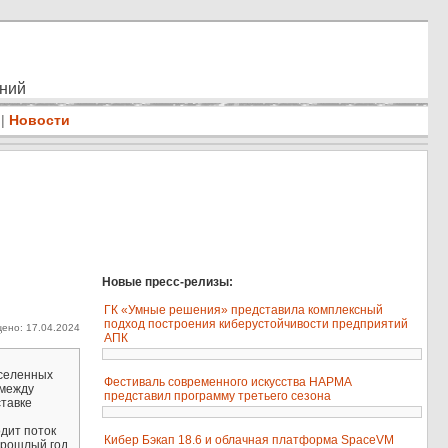
ений
|
Новости
Новые пресс-релизы:
ГК «Умные решения» представила комплексный
подход построения киберустойчивости предприятий
ено: 17.04.2024
.
АПК
аселенных
Фестиваль современного искусства НАРМА
 между
представил программу третьего сезона
ставке
одит поток
Кибер Бэкап 18.6 и облачная платформа SpaceVM
 прошлый год