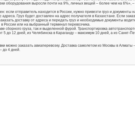
зки оборудования выросли почти на 9%, личных вещей – более чем на 6%», 
н: если отправитель находится в России, нужно привезти груз и документы 
 адреса. Груз будет доставлен на адрес получателя в Казахстане. Если зака
заказать доставку от адреса и передать груз и необходимые документы водит
 в России или на выбранный терминал перевозчика.
ве сборного груза, так и выделенной фурой. Транспортировка автотранспорто
т 5 до 12 дней, из Челябинска в Караганду – максимум 10 дней, а из Санкт-Пе
ки можно заказать авиаперевозку. Доставка самолетом из Москвы в Алматы – 
– до 4 дней.