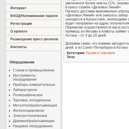
увеличился более чем на 21%, перево
в пресс-службе «Деловых Линий».
Интернет
Процесс доставки максимально упроще
«Деловых Линий» или заказать забор с
ВХОД/Напоминание пароля
находится в Казахстане, необходимо 
будет направлен на адрес получателя
Регистрация
Перевозки осуществляются как в соста
О проекте
примеру, из Москвы в Алматы займет о
Астану – от 3 до 10 дней.
Размещение пресс-релизов
Добавим также, что помимо автодостав
Контакты
дней, а из Санкт-Петербурга в Астану 
Категория:
Рынки и торговля
Теги:
Оборудование
Станки и промышленное
Инструменты,
оборудование
Приборы измерительные
Лабораторное
Полиграфическое
Торговое, холодильное
Металлообрабатывающее
Железнодорожное
Электротехническое
Деревообрабатывающее
Пищевое оборудование