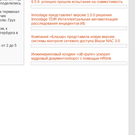
6.5.9. успешно прошли испытания на совместимость
– поделились
на терминал
Innostage представляет версию 1.0.0 решения
зчик
Innostage TDIR Интеллектуальная автоматизация
елю. Груз
расследования инцидентов ИБ
м, к
тербурга в
Компания «Блазар» представила новую версию
системы контроля сетевого доступа Blazar NAC 3.0
от 2 до 5
Инжиниринговый холдинг «эВ-групп» ускорил
кадровый документооборот с помощью HRlink