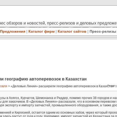
ес обзоров и новостей, пресс-релизов и деловых предлож
Предложения
|
Каталог фирм
|
Каталог сайтов
|
Пресс-релизы
и географию автоперевозок в Казахстан
Размещ
говля
> «Деловые Линии» расширили географию автоперевозок в Казахстан ..
рузы в Аоягоз, Курчатов, Шемонаиха и Риддер, помимо прочих 38 городов и н
ы для заказчиков. В «Деловых Линиях» рассказали, что в основном перевозки
аря экспорту и импорту запчастей, промышленного оборудования, а также до
рменией и Киргизией, остается одним из основных хабов, через который прох
 здесь растут от года к году. Например, импорт запчастей из Казахстана за