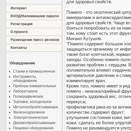
для здоровья свойств.
Интернет
Помело - это экзотический цит
ВХОД/Напоминание пароля
минералами и антиоксидантами
для здоровья свойств. Чаще вс
Регистрация
бояться попробовать из-за нови
О проекте
том, кому стоит есть этот фрукт
Михаил Кутушов.
Размещение пресс-релизов
“Помело содержит большое кол
Контакты
защищаться организму от инфе
также богат клетчаткой, норм
запоры. Особенно помело полез
Оборудование
развитию проблем с сердцем. 
положительно влияют сердечно
Станки и промышленное
артериальное давление и стиму
Инструменты,
комментирует врач.
оборудование
Кроме того, помело имеет и ряд
Приборы измерительные
помело - низкокалорийный фрук
Лабораторное
сохранить здоровый вес, отлич
Полиграфическое
перекуса;
Торговое, холодильное
профилактика рака из-за антио
Металлообрабатывающее
количестве содержит фрукт;
Железнодорожное
улучшение состояния кожи, ви
Электротехническое
кожи, сделать ее более упруго
Деревообрабатывающее
Помело не рекомендуется упот
Пищевое оборудование