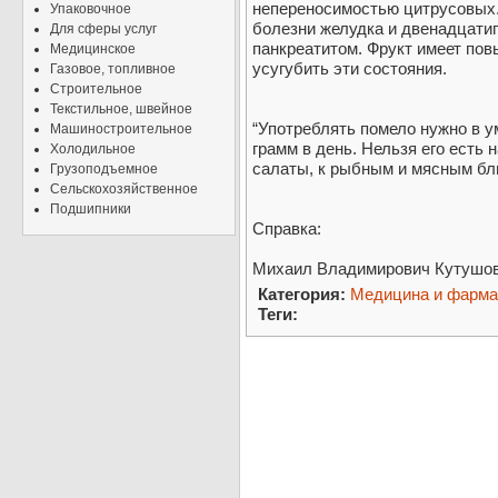
непереносимостью цитрусовых. 
Упаковочное
болезни желудка и двенадцатип
Для сферы услуг
панкреатитом. Фрукт имеет по
Медицинское
усугубить эти состояния.
Газовое, топливное
Строительное
Текстильное, швейное
“Употреблять помело нужно в у
Машиностроительное
грамм в день. Нельзя его есть 
Холодильное
салаты, к рыбным и мясным блю
Грузоподъемное
Сельскохозяйственное
Подшипники
Справка:
Михаил Владимирович Кутушов –
Категория:
Медицина и фарма
Теги: