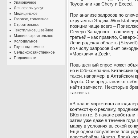
Упаковочное
Toyota или как Chery и Exeed.
Для сферы услуг
Медицинское
При анализе запросов по клю
Газовое, топливное
округам на Яндекс.Wordstat ли
Строительное
позиции чаще всего – Приволж
Текстильное, швейное
Северо-Западного – например, 
Машиностроительное
третьей – как правило, Северо
Холодильное
Лениградская область (Skywell)
Грузоподъемное
по числу запросов бьет рекор
Сельскохозяйственное
«Москвич» и Zeekr.
Подшипники
Повышенный спрос может объяс
но и b2b-компаний. Китайские 
такси, например, в Алтайском 
Toyota. Они представляют себя
найти запчасти. Некоторые бр
таксиста.
«В плане маркетинга автодилер
контекстную рекламу, продвижен
ВКонтакте. В начале работали 
затем уже даже в течение года
марку в условиях высокой конк
Еще одной популярной площадк
классифайды (Авито, Дром), о