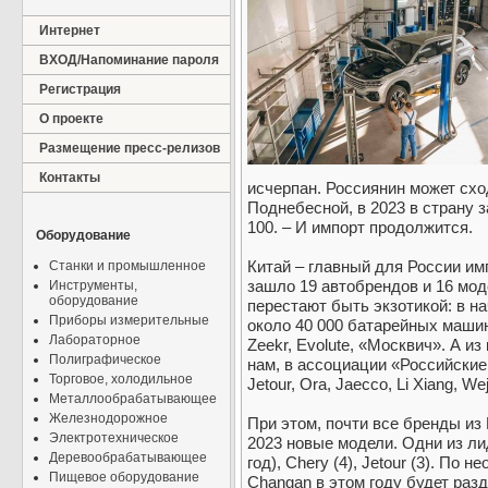
Интернет
ВХОД/Напоминание пароля
Регистрация
О проекте
Размещение пресс-релизов
Контакты
исчерпан. Россиянин может схо
Поднебесной, в 2023 в страну з
100. – И импорт продолжится.
Оборудование
Китай – главный для России им
Станки и промышленное
зашло 19 автобрендов и 16 мо
Инструменты,
оборудование
перестают быть экзотикой: в н
Приборы измерительные
около 40 000 батарейных машин
Лабораторное
Zeekr, Evolute, «Москвич». А и
Полиграфическое
нам, в ассоциации «Российски
Торговое, холодильное
Jetour, Ora, Jaecco, Li Xiang, Wej
Металлообрабатывающее
Железнодорожное
При этом, почти все бренды из
Электротехническое
2023 новые модели. Одни из лид
Деревообрабатывающее
год), Chery (4), Jetour (3). По
Пищевое оборудование
Changan в этом году будет разд