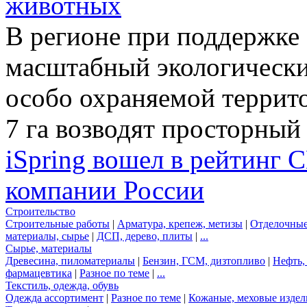
животных
В регионе при поддержке
масштабный экологически
особо охраняемой терр
7 га возводят просторный 
iSpring вошел в рейтинг
компании России
Строительство
Строительные работы
|
Арматура, крепеж, метизы
|
Отделочные
материалы, сырье
|
ДСП, дерево, плиты
|
...
Сырье, материалы
Древесина, пиломатериалы
|
Бензин, ГСМ, дизтопливо
|
Нефть, 
фармацевтика
|
Разное по теме
|
...
Текстиль, одежда, обувь
Одежда ассортимент
|
Разное по теме
|
Кожаные, меховые издел