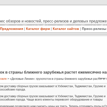
ес обзоров и новостей, пресс-релизов и деловых предлож
Предложения
|
Каталог фирм
|
Каталог сайтов
|
Пресс-релизы
ок в страны ближнего зарубежья растет ежемесячно на
Размещ
говля
> «Деловые Линии»: грузопоток в страны ближнего зарубежья растет е ..
м доставку сборных грузов заказывают в Узбекистан, Таджикистан, Грузию и
 российские города.
м доставку сборных грузов заказывают в Узбекистан, Таджикистан, Грузию и
в российские города. Чаще всего клиенты перевозят оборудование и товары
правлению позволило нам снизить цены на треть. Теперь отправить грузы в Г