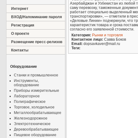
Азербайджан и Узбекистан из любой 
саму перевозку, таможенные документ
Интернет
работает специально выделенный мен
транспортировки», — отметили в пре
ВХОД/Напоминание пароля
«Деловые Линии» подчеркнули, что тр
характеристик товара и срока поставк
Регистрация
согласно его заявленной стоимости.
О проекте
Категория:
Рынки и торговля
Контактное лицо:
Савва Боков
Размещение пресс-релизов
Email:
dopsavkaver@mail.ru
Теги:
Контакты
Оборудование
Станки и промышленное
Инструменты,
оборудование
Приборы измерительные
Лабораторное
Полиграфическое
Торговое, холодильное
Металлообрабатывающее
Железнодорожное
Электротехническое
Деревообрабатывающее
Пищевое оборудование