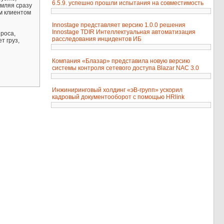
6.5.9. успешно прошли испытания на совместимость
рмляя сразу
м клиентом
Innostage представляет версию 1.0.0 решения
Innostage TDIR Интеллектуальная автоматизация
роса,
расследования инцидентов ИБ
т груз,
Компания «Блазар» представила новую версию
системы контроля сетевого доступа Blazar NAC 3.0
Инжиниринговый холдинг «эВ-групп» ускорил
кадровый документооборот с помощью HRlink