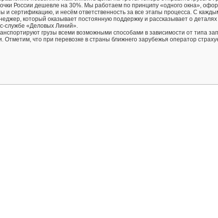
точки России дешевле на 30%. Мы работаем по принципу «одного окна», офо
ы и сертификацию, и несём ответственность за все этапы процесса. С кажды
еджер, который оказывает постоянную поддержку и рассказывает о деталях
сс-службе «Деловых Линий».
анспортируют грузы всеми возможными способами в зависимости от типа зап
и. Отметим, что при перевозке в страны ближнего зарубежья оператор страхуе