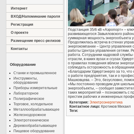
Интернет
ВХОД/Напоминание пароля
Регистрация
Подстанция 35/6 кВ «Аэропорт» – клю
О проекте
развивающегося Завьяловского района
суммарная мощность энергообъекта у
Размещение пресс-релизов
Продолжилась встреча в стенах упра
энергокомпании – Центр управления 
Контакты
работы Центра управления сетями. Реб
работа. Сотрудники кадровой службы
отрасли, в каких вузах и ссузах Удму
о правилах поведения вблизи энергоу
Оборудование
соблюдать осторожность в обращении
«Благодарим Удмуртэнерго за то, что
Станки и промышленное
о работе предприятия, так и о профе
Инструменты,
Машковцева. – Это, безусловно, пом
оборудование
«Мы постоянно проводим для школьни
Приборы измерительные
энергообъекты, – сообщил заместите
таких мероприятий – познакомить с п
Лабораторное
престиж рабочих и инженерных профе
Полиграфическое
Категория:
Электроэнергетика
Торговое, холодильное
Контактное лицо:
Кротиков Михаил
Металлообрабатывающее
Теги:
Железнодорожное
Электротехническое
Деревообрабатывающее
Пищевое оборудование