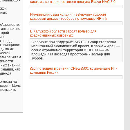
оставляющих
системы контроля сетевого доступа Blazar NAC 3.0
ской
ьных
Инжиниринговый холдинг «эВ-групп» ускорил
кадровый документооборот с помощью HRlink
«Аэропорт».
и интенсивно
В Калужской области строят вольер для
торой
краснокнижных животных
ие.
и сердце
В регионе при поддержке SINTEC Group стартовал
и принципах
масштабный экологический проект: в парке «Угра» —
одима их
особо охраняемой территории ЮНЕСКО — на
ческой
площади 7 га возводят просторный вольер для
зали ребятам
зубров.
одимости
нных знаний.
iSpring вошел в рейтинг CNews500: крупнейшие ИТ-
знания, как
компании России
Надежда
скурсии на
ышев. – Цель
 повысить