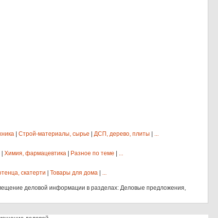
хника
|
Строй-материалы, сырье
|
ДСП, дерево, плиты
|
...
|
Химия, фармацевтика
|
Разное по теме
|
...
отенца, скатерти
|
Товары для дома
|
...
мещение деловой информации в разделах: Деловые предложения,