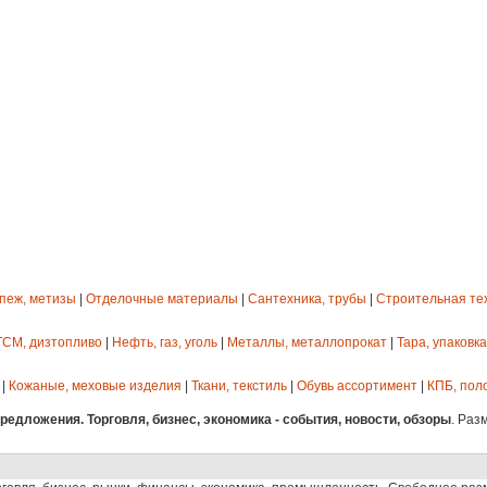
епеж, метизы
|
Отделочные материалы
|
Сантехника, трубы
|
Строительная те
ГСМ, дизтопливо
|
Нефть, газ, уголь
|
Металлы, металлопрокат
|
Тара, упаковка
|
Кожаные, меховые изделия
|
Ткани, текстиль
|
Обувь ассортимент
|
КПБ, пол
едложения. Торговля, бизнес, экономика - события, новости, обзоры
. Раз