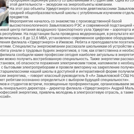
профориентационную работу со школьниками и студентами. Одна из с
этой деятельности – экскурсии на энергообъекты компании.
На этот раз объекты Удмуртэнерго посетили девятиклассники Завьялов
средней общеобразовательной школы с углубленным изучением отдел
предметов.
Мероприятие началось со знакомства с производственной базой
высокотехнологичного Завьяловского РЭС и современной подстанцией 
чевой центр питания воздушного транспортного узла Удмуртии – аэропорта 
 республики. На подстанции была проведена модернизация, в результате ко
величилась с 8 до 12,6 МВА, установлено современное цифровое оборудован
вления филиала «Удмуртэнерго» в Ижевске. Ребята и преподаватели посетил
сетями. Специалисты энергокомпании рассказали школьникам об устройстве 
ята узнали о трудовых буднях энергетиков, о том, как ответственна и необх
 филиала сообщили какие профессии сегодня наиболее актуальны в энергети
ртии можно получить востребованную специальность. Также энергетики расска
становок, об опасности поражения электрическим током, напомнили о необх
 с бытовыми электроприборами и провели викторину на закрепление получе
 старшеклассники нашей школы в доступной и интерактивной форме получили 
ссии энергетика, – говорит классный руководитель 9 «А» Завьяловской СОШ 
ожет ребятам осознанно определиться с выбором будущей специальности».
ков и студентов встречи, посвященные профориентации, организовываем эк
ль генерального директора – директор филиала «Удмуртэнерго» Андрей Мал
рофессией энергетика, привлечь молодежь в электросетевую отрасль, а также
ссий».