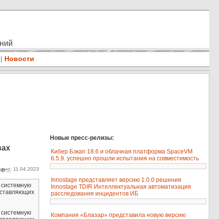
ений
|
Новости
Новые пресс-релизы:
вах
Кибер Бэкап 18.6 и облачная платформа SpaceVM
6.5.9. успешно прошли испытания на совместимость
ено: 11.04.2023
 ...
Innostage представляет версию 1.0.0 решения
 системную
Innostage TDIR Интеллектуальная автоматизация
оставляющих
расследования инцидентов ИБ
 системную
Компания «Блазар» представила новую версию