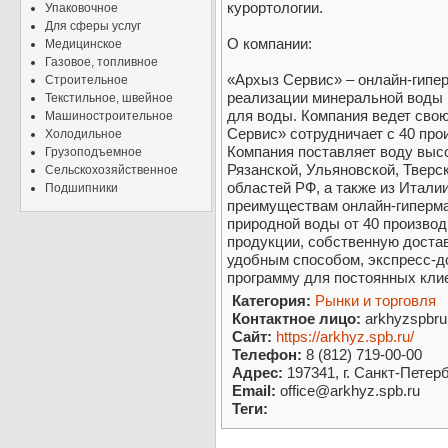
курортологии.
Упаковочное
Для сферы услуг
О компании:
Медицинское
Газовое, топливное
«Архыз Сервис» – онлайн-гипе
Строительное
реализации минеральной воды 
Текстильное, швейное
для воды. Компания ведет свою
Машиностроительное
Сервис» сотрудничает с 40 про
Холодильное
Компания поставляет воду высо
Грузоподъемное
Рязанской, Ульяновской, Тверс
Сельскохозяйственное
областей РФ, а также из Италии
Подшипники
преимуществам онлайн-гиперма
природной воды от 40 производ
продукции, собственную доста
удобным способом, экспресс-до
программу для постоянных кли
Категория:
Рынки и торговля
Контактное лицо:
arkhyzspbru
Сайт:
https://arkhyz.spb.ru/
Телефон:
8 (812) 719-00-00
Адрес:
197341, г. Санкт-Петерб
Email:
office@arkhyz.spb.ru
Теги: