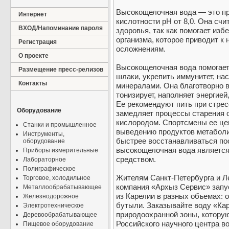
Высокощелочная вода — это при
Интернет
кислотности рН от 8,0. Она сч
ВХОД/Напоминание пароля
здоровья, так как помогает из
организма, которое приводит к
Регистрация
осложнениям.
О проекте
Высокощелочная вода помогает
Размещение пресс-релизов
шлаки, укрепить иммунитет, н
Контакты
минералами. Она благотворно в
тонизирует, наполняет энергие
Ее рекомендуют пить при стрес
Оборудование
замедляет процессы старения 
кислородом. Спортсмены ее цен
Станки и промышленное
выведению продуктов метаболи
Инструменты,
быстрее восстанавливаться по
оборудование
высокощелочная вода являетс
Приборы измерительные
средством.
Лабораторное
Полиграфическое
Жителям Санкт-Петербурга и Л
Торговое, холодильное
компания «Архыз Сервис» запу
Металлообрабатывающее
из Карелии в разных объемах: 
Железнодорожное
бутыли. Заказывайте воду «Кар
Электротехническое
природоохранной зоны, котору
Деревообрабатывающее
Российского научного центра 
Пищевое оборудование