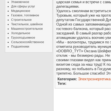
царская семья и встречи с са
Упаковочное
делегациями.
Для сферы услуг
Удалось смолянам встретиться
Медицинское
Туровым, который уже на протя
Газовое, топливное
депутатом Государственной Ду
Строительное
Одной из самых запоминающихс
Текстильное, швейное
гостевого балкона, который ра
Машиностроительное
заседаний. В самый разгар раб
Холодильное
атомщикам удалось воочию уви
Грузоподъемное
«Мы - волонтеры, трудимся по з
Сельскохозяйственное
отметила руководитель муници
Подшипники
«DOBRO_TYT» Оксана Шейфель.
отклик - мы безмерно рады. Не
своими глазами видел как при
визитом сюда за наш труд! К п
разному, но побывать в Госдум
трепетно. Большое спасибо! Эт
Категория:
Электроэнергетика
Теги: