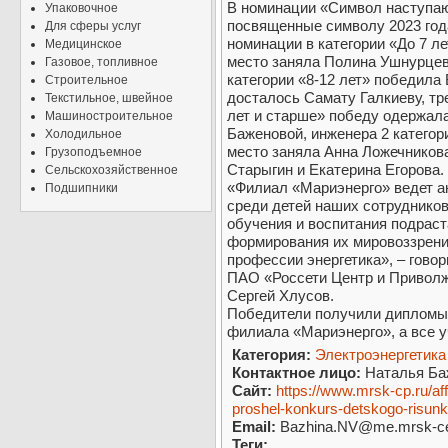
В номинации «Символ наступаю
Упаковочное
посвященные символу 2023 года
Для сферы услуг
номинации в категории «До 7 л
Медицинское
место заняла Полина Ушнурцева
Газовое, топливное
категории «8-12 лет» победила
Строительное
досталось Самату Галкиеву, тр
Текстильное, швейное
лет и старше» победу одержал
Машиностроительное
Баженовой, инженера 2 катего
Холодильное
место заняла Анна Ложечникова
Грузоподъемное
Старыгин и Екатерина Егорова.
Сельскохозяйственное
«Филиал «Мариэнерго» ведет а
Подшипники
среди детей наших сотрудников
обучения и воспитания подраст
формирования их мировоззрени
профессии энергетика», – гово
ПАО «Россети Центр и Приволж
Сергей Хлусов.
Победители получили дипломы 
филиала «Мариэнерго», а все у
Категория:
Электроэнергетика
Контактное лицо:
Наталья Ба
Сайт:
https://www.mrsk-cp.ru/af
proshel-konkurs-detskogo-risun
Email:
Bazhina.NV@me.mrsk-ce
Теги: