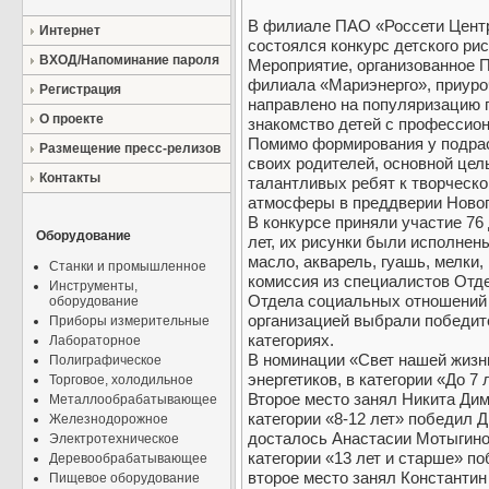
В филиале ПАО «Россети Центр
Интернет
состоялся конкурс детского рис
ВХОД/Напоминание пароля
Мероприятие, организованное 
филиала «Мариэнерго», приуроч
Регистрация
направлено на популяризацию п
О проекте
знакомство детей с профессио
Помимо формирования у подрас
Размещение пресс-релизов
своих родителей, основной цел
Контакты
талантливых ребят к творческо
атмосферы в преддверии Новог
В конкурсе приняли участие 76 
Оборудование
лет, их рисунки были исполнен
масло, акварель, гуашь, мелки
Станки и промышленное
комиссия из специалистов Отд
Инструменты,
Отдела социальных отношений
оборудование
организацией выбрали победит
Приборы измерительные
категориях.
Лабораторное
В номинации «Свет нашей жизн
Полиграфическое
энергетиков, в категории «До 
Торговое, холодильное
Второе место занял Никита Дим
Металлообрабатывающее
категории «8-12 лет» победил 
Железнодорожное
досталось Анастасии Мотыгиной
Электротехническое
категории «13 лет и старше» п
Деревообрабатывающее
второе место занял Константин
Пищевое оборудование