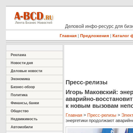
Деловой инфо-ресурс для бизн
Главная
|
Предложения
|
Каталог 
Реклама
Новости дня
Деловые новости
Экономика
Пресс-релизы
Бизнес-обзор
Игорь Маковский: эне
Политика
аварийно-восстановит
Финансы, банки
к новым вызовам неп
Общество
Главная
>
Пресс-релизы
>
Элект
Недвижимость
энергетики продолжают аварийно
Автомобили