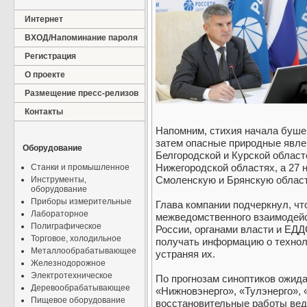
Интернет
ВХОД/Напоминание пароля
Регистрация
О проекте
Размещение пресс-релизов
Контакты
Напомним, стихия начала бушев
затем опасные природные явле
Оборудование
Белгородской и Курской областе
Нижегородской областях, а 27 
Станки и промышленное
Смоленскую и Брянскую област
Инструменты,
оборудование
Приборы измерительные
Глава компании подчеркнул, чт
Лабораторное
межведомственного взаимодей
Полиграфическое
России, органами власти и ЕДД
Торговое, холодильное
получать информацию о технол
Металлообрабатывающее
устраняя их.
Железнодорожное
Электротехническое
По прогнозам синоптиков ожид
Деревообрабатывающее
«Нижновэнерго», «Тулэнерго», 
Пищевое оборудование
восстановительные работы веду