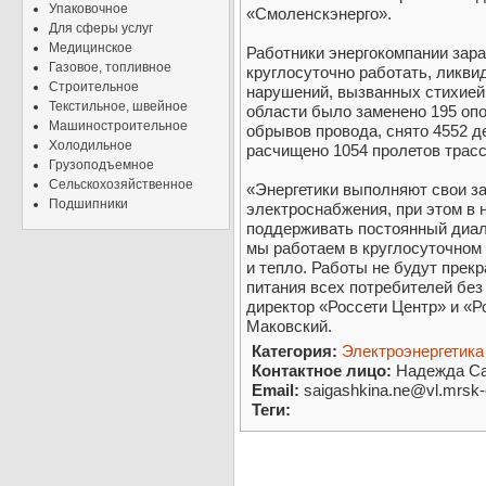
Упаковочное
«Смоленскэнерго».
Для сферы услуг
Медицинское
Работники энергокомпании зар
Газовое, топливное
круглосуточно работать, ликви
Строительное
нарушений, вызванных стихией
Текстильное, швейное
области было заменено 195 опо
Машиностроительное
обрывов провода, снято 4552 д
Холодильное
расчищено 1054 пролетов трас
Грузоподъемное
Сельскохозяйственное
«Энергетики выполняют свои з
Подшипники
электроснабжения, при этом в 
поддерживать постоянный диал
мы работаем в круглосуточном 
и тепло. Работы не будут прек
питания всех потребителей без
директор «Россети Центр» и «Р
Маковский.
Категория:
Электроэнергетика
Контактное лицо:
Надежда Са
Email:
saigashkina.ne@vl.mrsk-
Теги: