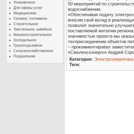
Упаковочное
50 мероприятий по строительст
Для сферы услуг
водоснабжения.
Медицинское
«Обеспечивая подачу электроэ
Газовое, топливное
вносим свой вклад в реализаци
Строительное
позволит значительно улучшить
Текстильное, швейное
поставляемой жителям региона.
Машиностроительное
значимостью проекта мы оказы
Холодильное
техприсоединении объектов пит
Грузоподъемное
– прокомментировал заместител
Сельскохозяйственное
«Смоленскэнерго» Андрей Соро
Подшипники
Категория:
Электроэнергетика
Теги: