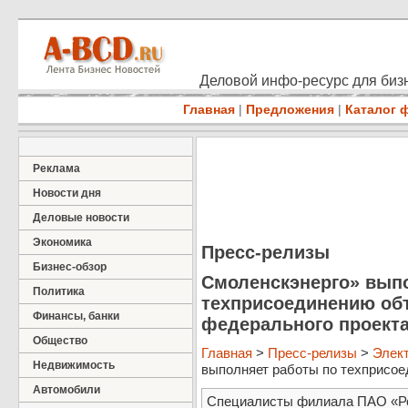
Деловой инфо-ресурс для бизн
Главная
|
Предложения
|
Каталог 
Реклама
Новости дня
Деловые новости
Экономика
Пресс-релизы
Бизнес-обзор
Смоленскэнерго» вып
Политика
техприсоединению объ
Финансы, банки
федерального проекта
Общество
Главная
>
Пресс-релизы
>
Элект
Недвижимость
выполняет работы по техприсоед
Автомобили
Специалисты филиала ПАО «Ро