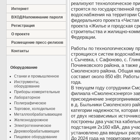
реализуют технологическое пр
строятся по государственной 
Интернет
водоснабжения на территории 
ВХОД/Напоминание пароля
федерального проекта «Чистая 
проекта «Жилье и городская с
Регистрация
строительства и жилищно-комм
О проекте
Федерации.
Размещение пресс-релизов
Работы по технологическому п
Контакты
строящихся систем водоснабжен
г. Сычевка, г. Сафоново, с. Гли
Починковского района, а также 
Оборудование
Смоленского района. Общая м
составит около 850 кВт. Работ
Станки и промышленное
года.
Инструменты,
оборудование
В текущем году сотрудники Смо
Приборы измерительные
филиала «Смоленскэнерго» за
Лабораторное
присоединение энергопринимаю
Полиграфическое
в д. Быльники Смоленского рай
Торговое, холодильное
категории надежности, которая
Металлообрабатывающее
от двух независимых источнико
Железнодорожное
построены два участка кабель
Электротехническое
подстанция 2х160 кВА, два уча
Деревообрабатывающее
установлено два вводных расп
Пищевое оборудование
До 2024 года на территории ре