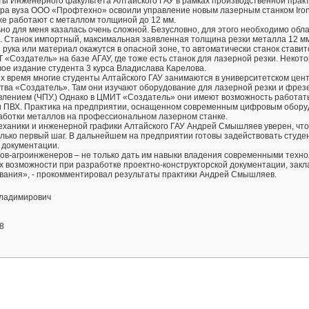
ты Инженерного факультета Алтайского ГАУ в рамках производственной практ
ра вуза ООО «Профтехно» освоили управление новым лазерным станком Iro
же работают с металлом толщиной до 12 мм.
но для меня казалась очень сложной. Безусловно, для этого необходимо обл
 Станок импортный, максимальная заявленная толщина резки металла 12 мм
 рука или материал окажутся в опасной зоне, то автоматически станок ставитс
 «Создатель» на базе АГАУ, где тоже есть станок для лазерной резки. Некот
вое издание студента 3 курса Владислава Карелова.
х время многие студенты Алтайского ГАУ занимаются в университетском цен
тва «Создатель». Там они изучают оборудование для лазерной резки и фре
влением (ЧПУ.) Однако в ЦМИТ «Создатель» они имеют возможность работать
и ПВХ. Практика на предприятии, оснащенном современным цифровым обору
аботки металлов на профессиональном лазерном станке.
ханики и инженерной графики Алтайского ГАУ Андрей Смышляев уверен, что
ько первый шаг. В дальнейшем на предприятии готовы задействовать студен
 документации.
ов-агроинженеров – не только дать им навыки владения современными техно
х возможности при разработке проектно-конструкторской документации, закл
вания», - прокомментировал результаты практики Андрей Смышляев.
ладимирович
8