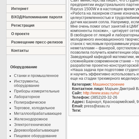
Сайт министерства пишет, что студен
предприятии индустриального партне
Интернет
Raycus 1500W и в настоящее время у
«Работа на лазерном станке изначаль
ВХОД/Напоминание пароля
целеустремленностью и трудолюбием.
датчик касания сопла. Например, если
Регистрация
Мне очень помог опыт занятий в ЦМИТ
компоненты похожи», - цитирует сете
О проекте
В свободное от лекций и лабораторны
молодежного инновационного творчес
Размещение пресс-релизов
станок с числовым программным упра
неметаллами – фанерой, оргстеклом 
Контакты
позволила получить компетенции обр
Заведующий кафедрой математики, ме
сложнейшем современном станке – тол
разработке проектно-конструкторской
Оборудование
«Наша задача при подготовке студент
и научить эффективно использовать и
Станки и промышленное
еще на стадии трехмерного моделиро
Инструменты,
Категория:
Машиностроение
оборудование
Контактное лицо:
Марьин Дмитрий В
Приборы измерительные
Сайт:
http://www.asau.ru/ru/
Лабораторное
Телефон:
(3852)20-32-26
Адрес:
Барнаул, Красноармейский, 9
Полиграфическое
Email:
press@asau.ru
Торговое, холодильное
Теги:
Металлообрабатывающее
Железнодорожное
Электротехническое
Деревообрабатывающее
Пищевое оборудование