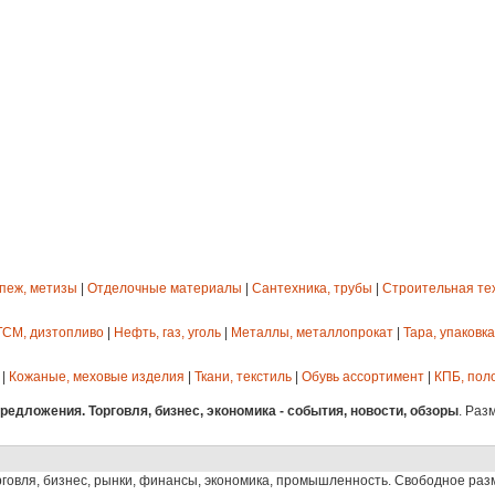
епеж, метизы
|
Отделочные материалы
|
Сантехника, трубы
|
Строительная те
ГСМ, дизтопливо
|
Нефть, газ, уголь
|
Металлы, металлопрокат
|
Тара, упаковка
|
Кожаные, меховые изделия
|
Ткани, текстиль
|
Обувь ассортимент
|
КПБ, пол
едложения. Торговля, бизнес, экономика - события, новости, обзоры
. Раз
рговля, бизнес, рынки, финансы, экономика, промышленность. Свободное ра