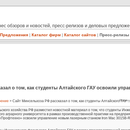
ес обзоров и новостей, пресс-релизов и деловых предлож
Предложения
|
Каталог фирм
|
Каталог сайтов
|
Пресс-релизы
азал о том, как студенты Алтайского ГАУ освоили упр
Размещ
оение
> Сайт Минсельхоза РФ рассказал о том, как студенты Алтайского ГАУ ..
ского хозяйства РФ разместил новостной материал о том, что студенты Инж
ого аграрного университета в рамках производственной практики на предпри
«Профтехно» освоили управление новым лазерным станком Iron Mac 3015B-