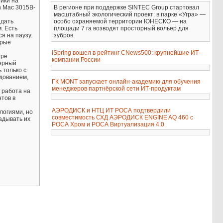
ики на
В регионе при поддержке SINTEC Group стартовал
n Mac 3015B-
масштабный экологический проект: в парке «Угра» —
особо охраняемой территории ЮНЕСКО — на
адать
площади 7 га возводят просторный вольер для
. Есть
зубров.
я на паузу.
орые
iSpring вошел в рейтинг CNews500: крупнейшие ИТ-
тре
компании России
зерный
 только с
дованием,
ГК MONT запускает онлайн-академию для обучения
менеджеров партнёрской сети ИТ-продуктам
 работа на
тов в
АЭРОДИСК и НТЦ ИТ РОСА подтвердили
логиями, но
совместимость СХД АЭРОДИСК ENGINE AQ 460 с
адывать их
РОСА Хром и РОСА Виртуализация 4.0