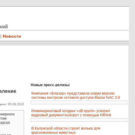
ений
|
Новости
Новые пресс-релизы:
авление
Компания «Блазар» представила новую версию
системы контроля сетевого доступа Blazar NAC 3.0
ено: 05.08.2022
.
Инжиниринговый холдинг «эВ-групп» ускорил
енерного
кадровый документооборот с помощью HRlink
ятии
Raycus
В Калужской области строят вольер для
краснокнижных животных