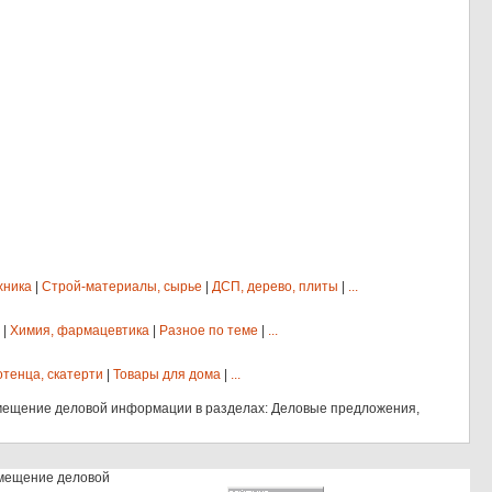
хника
|
Строй-материалы, сырье
|
ДСП, дерево, плиты
|
...
|
Химия, фармацевтика
|
Разное по теме
|
...
отенца, скатерти
|
Товары для дома
|
...
мещение деловой информации в разделах: Деловые предложения,
змещение деловой