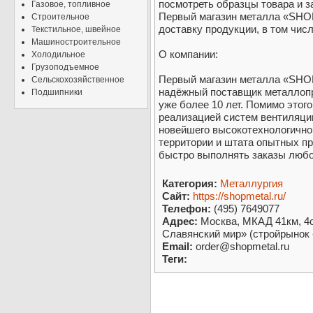
посмотреть образцы товара и з
Газовое, топливное
Первый магазин металла «SHOP
Строительное
доставку продукции, в том числ
Текстильное, швейное
Машиностроительное
О компании:
Холодильное
Грузоподъемное
Первый магазин металла «SHO
Сельскохозяйственное
надёжный поставщик металлопр
Подшипники
уже более 10 лет. Помимо этог
реализацией систем вентиляци
новейшего высокотехнологично
территории и штата опытных п
быстро выполнять заказы любо
Категория:
Металлургия
Сайт:
https://shopmetal.ru/
Телефон:
(495) 7649077
Адрес:
Москва, МКАД 41км, 4с
Славянский мир» (стройрынок 
Email:
order@shopmetal.ru
Теги: