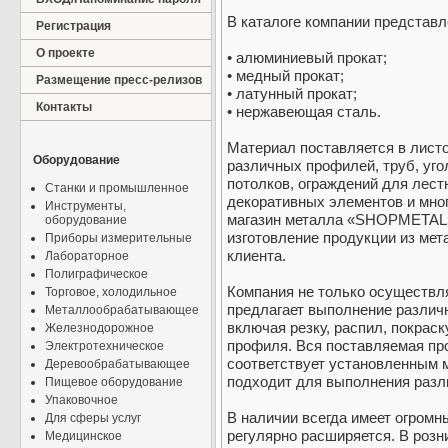
В каталоге компании представ
Регистрация
О проекте
• алюминиевый прокат;
• медный прокат;
Размещение пресс-релизов
• латунный прокат;
Контакты
• нержавеющая сталь.
Материал поставляется в листо
Оборудование
различных профилей, труб, угол
потолков, ограждений для лест
Станки и промышленное
декоративных элементов и мног
Инструменты,
магазин металла «SHOPMETAL»
оборудование
изготовление продукции из ме
Приборы измерительные
клиента.
Лабораторное
Полиграфическое
Компания не только осуществля
Торговое, холодильное
предлагает выполнение различ
Металлообрабатывающее
включая резку, распил, покрас
Железнодорожное
профиля. Вся поставляемая пр
Электротехническое
соответствует установленным 
Деревообрабатывающее
подходит для выполнения раз
Пищевое оборудование
Упаковочное
В наличии всегда имеет огромн
Для сферы услуг
регулярно расширяется. В розн
Медицинское